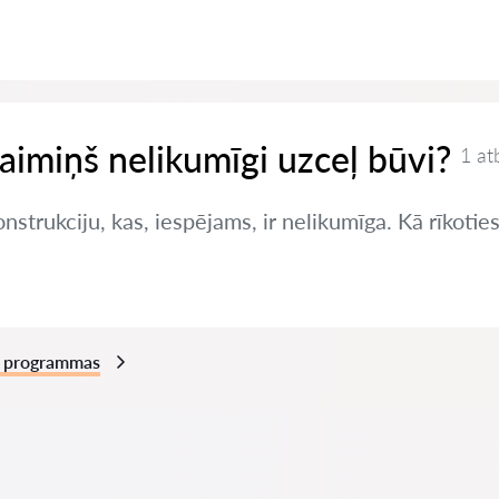
kaimiņš nelikumīgi uzceļ būvi?
1 at
nstrukciju, kas, iespējams, ir nelikumīga. Kā rīkotie
ās programmas