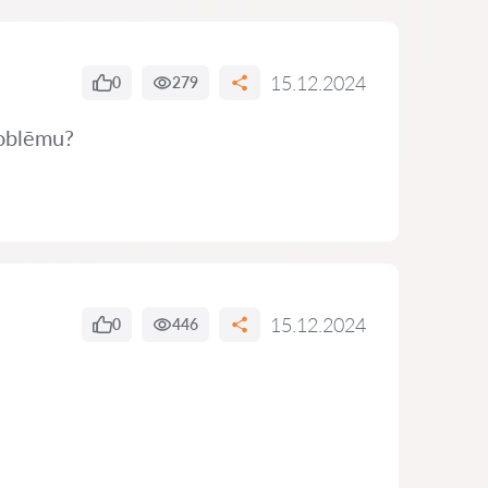
15.12.2024
0
279
problēmu?
15.12.2024
0
446