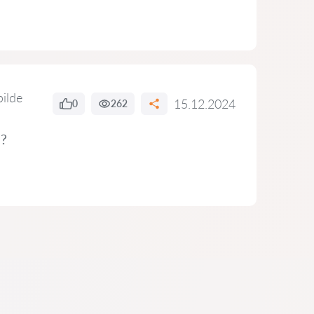
bilde
15.12.2024
0
262
s?