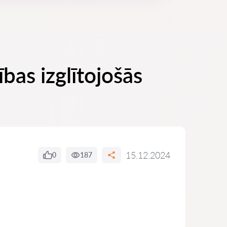
bas izglītojošās
15.12.2024
0
187