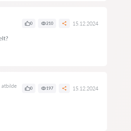
15.12.2024
0
210
elt?
 atbilde
15.12.2024
0
197