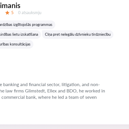
eimanis
Atsauksmes:
5
0 atsauksmju
Vērtējums:
ardzības izglītojošās programmas
irdības lietu izskatīšana
Cīņa pret nelegālu dzīvnieku tirdzniecību
rības konsultācijas
e banking and financial sector, litigation, and non-
the law firms Glimstedt, Ellex and BDO, he worked in
n commercial bank, where he led a team of seven