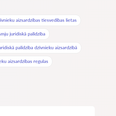
īvnieku aizsardzības tiesvedības lietas
mju juridiskā palīdzība
uridiskā palīdzība dzīvnieku aizsardzībā
eku aizsardzības regulas