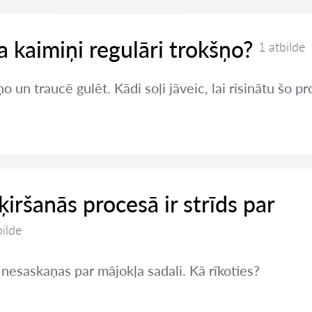
ja kaimiņi regulāri trokšņo?
1 atbilde
o un traucē gulēt. Kādi soļi jāveic, lai risinātu šo 
šķiršanās procesā ir strīds par
bilde
 nesaskaņas par mājokļa sadali. Kā rīkoties?