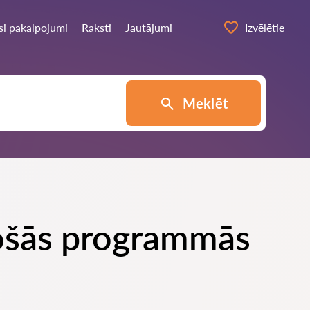
si pakalpojumi
Raksti
Jautājumi
Izvēlētie
Meklēt
ojošās programmās