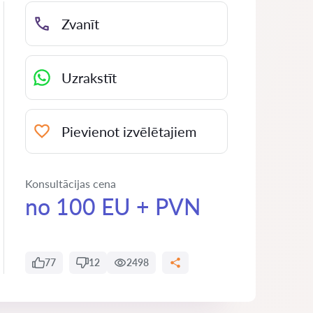
Zvanīt
Uzrakstīt
Pievienot izvēlētajiem
Konsultācijas cena
no 100 EU + PVN
77
12
2498