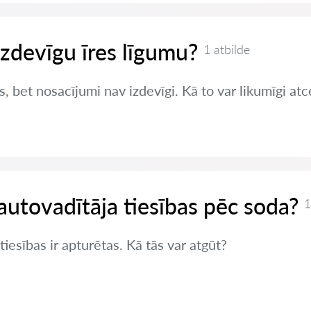
izdevīgu īres līgumu?
1 atbilde
s, bet nosacījumi nav izdevīgi. Kā to var likumīgi atc
autovadītāja tiesības pēc soda?
1
iesības ir apturētas. Kā tās var atgūt?