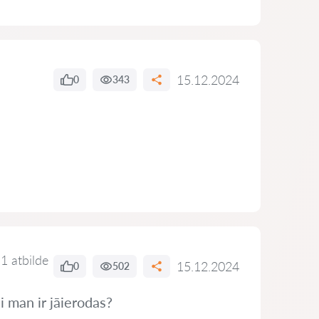
15.12.2024
0
343
1 atbilde
15.12.2024
0
502
i man ir jāierodas?