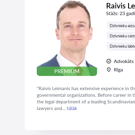
Raivis L
Stāžs:
23 gadi
Dzīvnieku aizs
Dzīvnieku ciets
Dzīvnieku labtu
Advokāts
Rīga
PREMIUM
"Raivis Leimanis has extensive experience in th
governmental organizations. Before career in 
the legal department of a leading Scandinavia
lawyers and...
tālāk