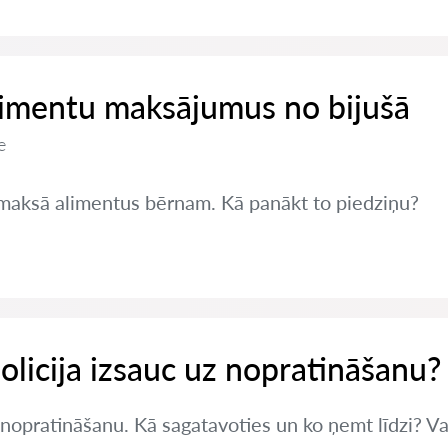
limentu maksājumus no bijušā
e
nemaksā alimentus bērnam. Kā panākt to piedziņu?
policija izsauc uz nopratināšanu?
z nopratināšanu. Kā sagatavoties un ko ņemt līdzi? Va