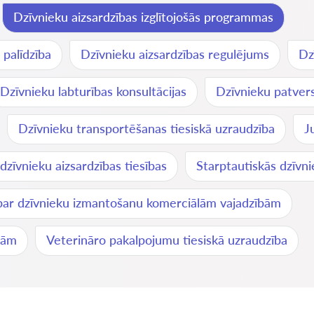
Dzīvnieku aizsardzības izglītojošās programmas
 palīdzība
Dzīvnieku aizsardzības regulējums
Dz
Dzīvnieku labturības konsultācijas
Dzīvnieku patvers
Dzīvnieku transportēšanas tiesiskā uzraudzība
J
dzīvnieku aizsardzības tiesības
Starptautiskās dzīvni
 par dzīvnieku izmantošanu komerciālām vajadzībām
bām
Veterināro pakalpojumu tiesiskā uzraudzība