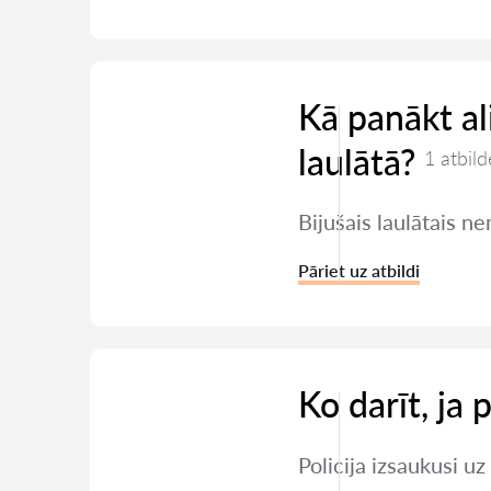
Kā panākt a
laulātā?
1 atbild
Bijušais laulātais 
Pāriet uz atbildi
Ko darīt, ja 
Policija izsaukusi u