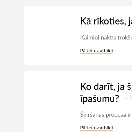
Kā rīkoties, 
Kaimiņi naktīs trokšņ
Pāriet uz atbildi
Ko darīt, ja 
īpašumu?
1 at
Šķiršanās procesā ir
Pāriet uz atbildi