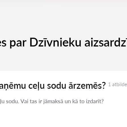
s par Dzīvnieku aizsardzī
 saņēmu ceļu sodu ārzemēs?
1 atbilde
sodu. Vai tas ir jāmaksā un kā to izdarīt?