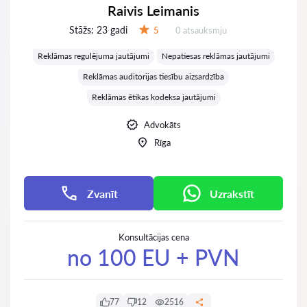
Raivis Leimanis
Stāžs:
23 gadi
Atsauksmes:
5
0 atsauksmju
Vērtējums:
Reklāmas regulējuma jautājumi
Nepatiesas reklāmas jautājumi
Reklāmas auditorijas tiesību aizsardzība
Reklāmas ētikas kodeksa jautājumi
Advokāts
Rīga
Zvanīt
Uzrakstīt
Konsultācijas cena
no 100 EU + PVN
77
12
2516