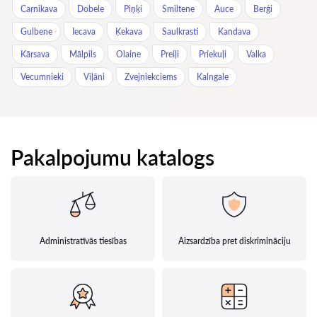
Carnikava
Dobele
Piņķi
Smiltene
Auce
Berģi
Gulbene
Iecava
Ķekava
Saulkrasti
Kandava
Kārsava
Mālpils
Olaine
Preiļi
Priekuļi
Valka
Vecumnieki
Viļāni
Zvejniekciems
Kalngale
Pakalpojumu katalogs
Administratīvās tiesības
Aizsardzība pret diskrimināciju