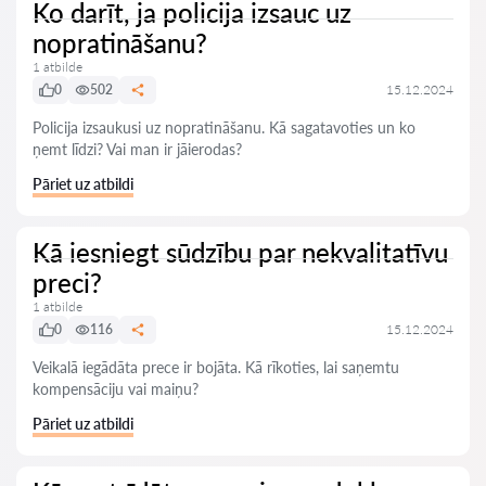
Ko darīt, ja policija izsauc uz
nopratināšanu?
1 atbilde
0
502
15.12.2024
Policija izsaukusi uz nopratināšanu. Kā sagatavoties un ko
ņemt līdzi? Vai man ir jāierodas?
Pāriet uz atbildi
Kā iesniegt sūdzību par nekvalitatīvu
preci?
1 atbilde
0
116
15.12.2024
Veikalā iegādāta prece ir bojāta. Kā rīkoties, lai saņemtu
kompensāciju vai maiņu?
Pāriet uz atbildi