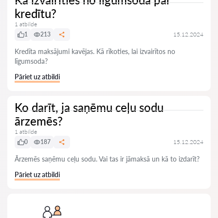
kredītu?
1 atbilde
1
213
15.12.2024
Kredīta maksājumi kavējas. Kā rīkoties, lai izvairītos no
līgumsoda?
Pāriet uz atbildi
Ko darīt, ja saņēmu ceļu sodu
ārzemēs?
1 atbilde
0
187
15.12.2024
Ārzemēs saņēmu ceļu sodu. Vai tas ir jāmaksā un kā to izdarīt?
Pāriet uz atbildi