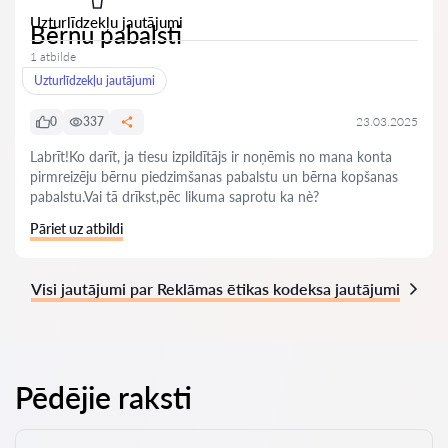
Uzturlīdzekļu jautājumi
Bērnu pabalsti
1 atbilde
Uzturlīdzekļu jautājumi
0
337
23.03.2025
Labrīt!Ko darīt, ja tiesu izpildītājs ir noņēmis no mana konta
pirmreizēju bērnu piedzimšanas pabalstu un bērna kopšanas
pabalstu.Vai tā drīkst,pēc likuma saprotu ka nè?
Pāriet uz atbildi
Visi jautājumi par Reklāmas ētikas kodeksa jautājumi
Pēdējie raksti