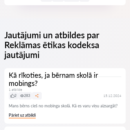
Jautājumi un atbildes par
Reklāmas ētikas kodeksa
jautājumi
Kā rīkoties, ja bērnam skolā ir
mobings?
1 atbilde
2
283
15.12.2024
Mans bērns cieš no mobinga skolā. Kā es varu viņu aizsargāt?
Pāriet uz atbildi