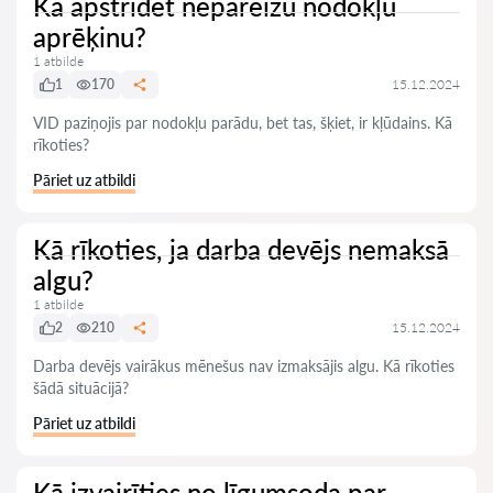
Kā apstrīdēt nepareizu nodokļu
aprēķinu?
1 atbilde
1
170
15.12.2024
VID paziņojis par nodokļu parādu, bet tas, šķiet, ir kļūdains. Kā
rīkoties?
Pāriet uz atbildi
Kā rīkoties, ja darba devējs nemaksā
algu?
1 atbilde
2
210
15.12.2024
Darba devējs vairākus mēnešus nav izmaksājis algu. Kā rīkoties
šādā situācijā?
Pāriet uz atbildi
Kā izvairīties no līgumsoda par