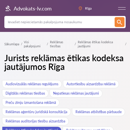
Advokats-lv.com
Rīga
Visi
Reklāmas
Reklāmas ētikas kodeksa
Sākumlapa
pakalpojumi
tiesības
jautājumi
Jurists reklāmas ētikas kodeksa
jautājumos Rīga
Audiovizuālās reklāmas regulējums
Autortiesību aizsardzība reklāmā
Digitālās reklāmas tiesības
Nepatiesas reklāmas jautājumi
Preču zīmju izmantošana reklāmā
Reklāmas aģentūru juridiskā konsultācija
Reklāmas atbilstības pārbaude
Reklāmas auditorijas tiesību aizsardzība