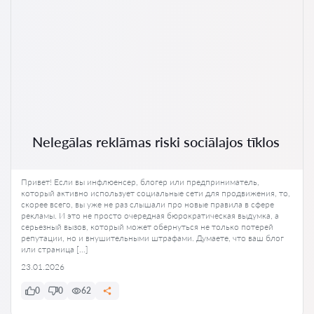
Nelegālas reklāmas riski sociālajos tīklos
Привет! Если вы инфлюенсер, блогер или предприниматель,
который активно использует социальные сети для продвижения, то,
скорее всего, вы уже не раз слышали про новые правила в сфере
рекламы. И это не просто очередная бюрократическая выдумка, а
серьезный вызов, который может обернуться не только потерей
репутации, но и внушительными штрафами. Думаете, что ваш блог
или страница […]
23.01.2026
0
0
62