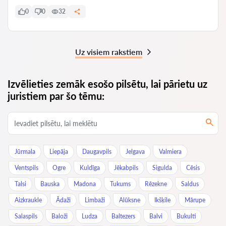
0
0
32
Uz visiem rakstiem
Izvēlieties zemāk esošo pilsētu, lai pārietu uz
juristiem par šo tēmu:
Jūrmala
Liepāja
Daugavpils
Jelgava
Valmiera
Ventspils
Ogre
Kuldīga
Jēkabpils
Sigulda
Cēsis
Talsi
Bauska
Madona
Tukums
Rēzekne
Saldus
Aizkraukle
Ādaži
Limbaži
Alūksne
Ikšķile
Mārupe
Salaspils
Baloži
Ludza
Baltezers
Balvi
Bukulti