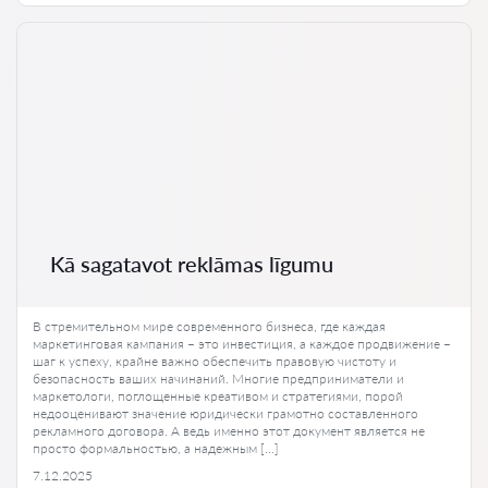
Kā sagatavot reklāmas līgumu
В стремительном мире современного бизнеса, где каждая
маркетинговая кампания – это инвестиция, а каждое продвижение –
шаг к успеху, крайне важно обеспечить правовую чистоту и
безопасность ваших начинаний. Многие предприниматели и
маркетологи, поглощенные креативом и стратегиями, порой
недооценивают значение юридически грамотно составленного
рекламного договора. А ведь именно этот документ является не
просто формальностью, а надежным […]
7.12.2025