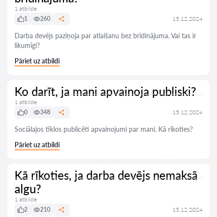
1 atbilde
1
260
15.12.2024
Darba devējs paziņoja par atlaišanu bez brīdinājuma. Vai tas ir
likumīgi?
Pāriet uz atbildi
Ko darīt, ja mani apvainoja publiski?
1 atbilde
0
348
15.12.2024
Sociālajos tīklos publicēti apvainojumi par mani. Kā rīkoties?
Pāriet uz atbildi
Kā rīkoties, ja darba devējs nemaksā
algu?
1 atbilde
2
210
15.12.2024