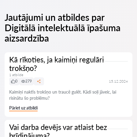
Jautājumi un atbildes par
Digitālā intelektuālā īpašuma
aizsardzība
Kā rīkoties, ja kaimiņi regulāri
trokšņo?
1 atbilde
0
279
15.12.2024
Kaimiņi naktīs trokšņo un traucē gulēt. Kādi soļi jāveic, lai
risinātu šo problēmu?
Pāriet uz atbildi
Vai darba devējs var atlaist bez
brīdinājuma?