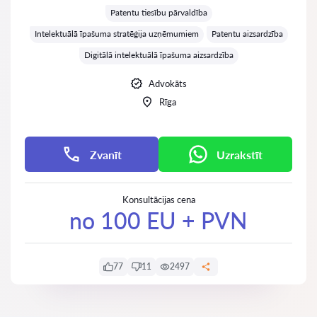
Patentu tiesību pārvaldība
Intelektuālā īpašuma stratēģija uzņēmumiem
Patentu aizsardzība
Digitālā intelektuālā īpašuma aizsardzība
Advokāts
Rīga
Zvanīt
Uzrakstīt
Konsultācijas cena
no 100 EU + PVN
77
11
2497