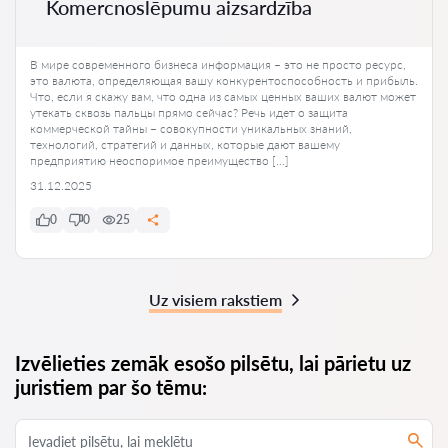
Komercnoslēpumu aizsardzība
В мире современного бизнеса информация – это не просто ресурс,
это валюта, определяющая вашу конкурентоспособность и прибыль.
Что, если я скажу вам, что одна из самых ценных ваших валют может
утекать сквозь пальцы прямо сейчас? Речь идет о защита
коммерческой тайны – совокупности уникальных знаний,
технологий, стратегий и данных, которые дают вашему
предприятию неоспоримое преимущество […]
31.12.2025
0
0
25
Uz visiem rakstiem
Izvēlieties zemāk esošo pilsētu, lai pārietu uz
juristiem par šo tēmu: