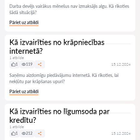
Darba devējs vairākus mēnešus nav izmaksājis algu. Kā rīkoties
šādā situācijā?
Pāriet uz atbildi
Kā izvairīties no krāpniecības
internetā?
1 atbilde
1
119
15.12.2024
Saņēmu aizdomīgu piedāvājumu internetā. Kā rīkoties, lai
nekļūtu par krāpšanas upuri?
Pāriet uz atbildi
Kā izvairīties no līgumsoda par
kredītu?
1 atbilde
1
212
15.12.2024