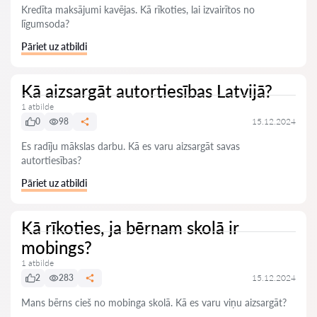
Kredīta maksājumi kavējas. Kā rīkoties, lai izvairītos no
līgumsoda?
Pāriet uz atbildi
Kā aizsargāt autortiesības Latvijā?
1 atbilde
0
98
15.12.2024
Es radīju mākslas darbu. Kā es varu aizsargāt savas
autortiesības?
Pāriet uz atbildi
Kā rīkoties, ja bērnam skolā ir
mobings?
1 atbilde
2
283
15.12.2024
Mans bērns cieš no mobinga skolā. Kā es varu viņu aizsargāt?