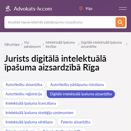
Advokats-lv.com
Rīga
Visi
Intelektuālā īpašuma
Digitālā intelektuālā īpašuma
Sākumlapa
pakalpojumi
tiesības
aizsardzība
Jurists digitālā intelektuālā
īpašuma aizsardzībā Rīga
Autortiesību aizsardzība
Autortiesību pārkāpumu risināšana
Autortiesību reģistrācija
Digitālā intelektuālā īpašuma aizsardzība
Intelektuālā īpašuma licencēšana
Intelektuālā īpašuma stratēģija uzņēmumiem
Intelektuālā īpašuma vērtēšana
Patentu aizsardzība