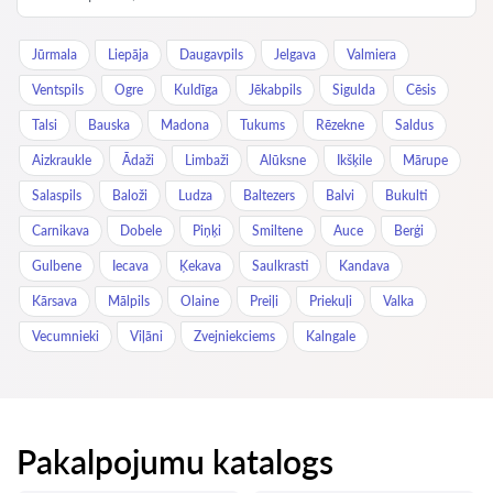
Jūrmala
Liepāja
Daugavpils
Jelgava
Valmiera
Ventspils
Ogre
Kuldīga
Jēkabpils
Sigulda
Cēsis
Talsi
Bauska
Madona
Tukums
Rēzekne
Saldus
Aizkraukle
Ādaži
Limbaži
Alūksne
Ikšķile
Mārupe
Salaspils
Baloži
Ludza
Baltezers
Balvi
Bukulti
Carnikava
Dobele
Piņķi
Smiltene
Auce
Berģi
Gulbene
Iecava
Ķekava
Saulkrasti
Kandava
Kārsava
Mālpils
Olaine
Preiļi
Priekuļi
Valka
Vecumnieki
Viļāni
Zvejniekciems
Kalngale
Pakalpojumu katalogs