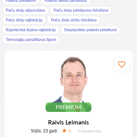
Patentu pieteikumi
Patentu tiesību pārvaldība
Preču zīmju atjaunošana
Preču zīmju pārkāpumu risināšana
Preču zīmju reģistrācija
Preču zīmju strīdu risināšana
Rūpnieciskā dizaina reģistrācija
Starptautisko patentu pieteikumi
Tehnoloģiju pārsūtīšanas līgumi
PREMIUM
Raivis Leimanis
Stāžs:
23 gadi
Atsauksmes:
5
0 atsauksmju
Vērtējums: