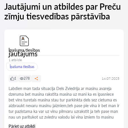
Jautājumi un atbildes par Preču
zīmju tiesvedības pārstāvība
Īpašuma tiesības
jautajums
1 atbilde
Īpašuma tiesības
1
278
14.07.2025
Labdien man tada situacija Dels Zviedrija ar masinu avareja
dzeruma bet masina rakstita masina uz mani ka es ipasniece
bet vins turetais masina stau tur parkinkta dels sez cietuma es
aizbraukt nevaru masinu jaizniem,teh pase pie vina ir bet man ir
tur pazistama ka var uz vinu pilnvaru uzrakstit ja teh pase man
nau un parltukot uz zviedru valodu lai vina izniem to masinu
Pāriet uz atbildi