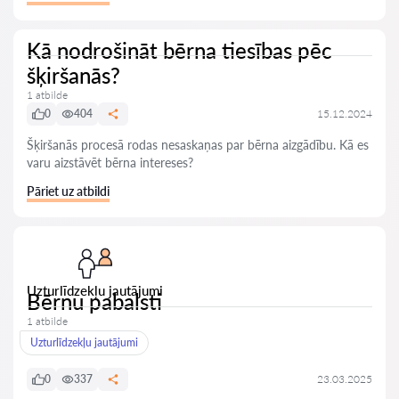
Kā nodrošināt bērna tiesības pēc
šķiršanās?
1 atbilde
0
404
15.12.2024
Šķiršanās procesā rodas nesaskaņas par bērna aizgādību. Kā es
varu aizstāvēt bērna intereses?
Pāriet uz atbildi
Uzturlīdzekļu jautājumi
Bērnu pabalsti
1 atbilde
Uzturlīdzekļu jautājumi
0
337
23.03.2025