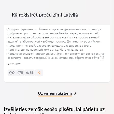
Kā reģistrēt preču zīmi Latvijā
В мире современного бизнеса, где конкуренция не знает границ, а
цифровое пространство стирает любые барьеры, защита вашей
интеллектуальной собственности становится не просто важной
задачей, а абсолютной необходимостью. Для многих российских
предпринимателей, рассматривающих расширение своего
присутствия на европейском рынке, Латвия является
привлекательным направлением. Именно поэтому вопрос о том, как
зарегистрировать товарный знак в Латвии, приобретает особую […]
4.12.2025
0
0
35
Uz visiem rakstiem
Izvēlieties zemāk esošo pilsētu, lai pārietu uz