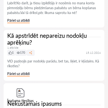
Labrīt!Ko darīt, ja tiesu izpildītājs ir noņēmis no mana konta
pirmreizēju bērnu piedzimšanas pabalstu un bērna kopšanas
pabalstu.Vai tā drīkst,pēc likuma saprotu ka nè?
Pāriet uz atbildi
Kā apstrīdēt nepareizu nodokļu
aprēķinu?
1 atbilde
1
170
15.12.2024
VID paziņojis par nodokļu parādu, bet tas, šķiet, ir kļūdains. Kā
rīkoties?
Pāriet uz atbildi
Īpašuma tiesības
Nekustamais ipasums