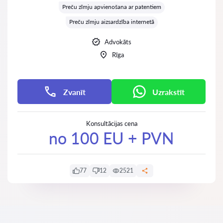
Preču zīmju apvienošana ar patentiem
Preču zīmju aizsardzība internetā
Advokāts
Rīga
Zvanīt
Uzrakstīt
Konsultācijas cena
no 100 EU + PVN
77
12
2521