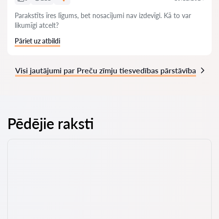
Parakstīts īres līgums, bet nosacījumi nav izdevīgi. Kā to var
likumīgi atcelt?
Pāriet uz atbildi
Visi jautājumi par Preču zīmju tiesvedības pārstāvība
Pēdējie raksti