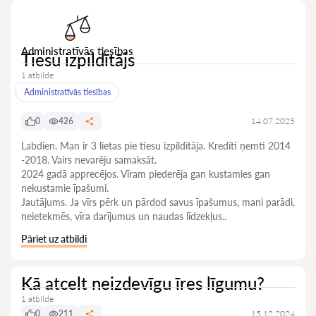
Administratīvās tiesības
Tiesu izpildītājs
1 atbilde
Administratīvās tiesības
0
426
14.07.2025
Labdien. Man ir 3 lietas pie tiesu izpildītāja. Kredīti ņemti 2014
-2018. Vairs nevarēju samaksāt.
2024 gadā apprecējos. Vīram piederēja gan kustamies gan
nekustamie īpašumi.
Jautājums. Ja vīrs pērk un pārdod savus īpašumus, mani parādi,
neietekmēs, vīra darījumus un naudas līdzekļus..
Pāriet uz atbildi
Kā atcelt neizdevīgu īres līgumu?
1 atbilde
0
211
15.12.2024