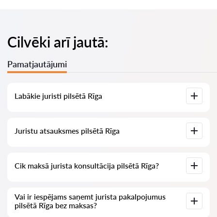
Cilvēki arī jautā:
Pamatjautājumi
Labākie juristi pilsētā Rīga
Mums ir izveidots labāko juristu saraksts pilsētā Rīga ar
Juristu atsauksmes pilsētā Rīga
pilnīgu informāciju: cenas, atsauksmes, tālruņa numurs un
adrese.
Mūsu pakalpojumā ir apkopotas īstas atsauksmes par
Cik maksā jurista konsultācija pilsētā Rīga?
juristiem, mēs neizdzēšam negatīvas atsauksmes un nav
iespēju tās manipulēt.
Juristu konsultācija pilsētā Rīga sākas no 70 EUR un vairāk
Vai ir iespējams saņemt jurista pakalpojumus
(cenas var mainīties atkarībā no jautājuma sarežģītības un
pilsētā Rīga bez maksas?
atbildes formas).