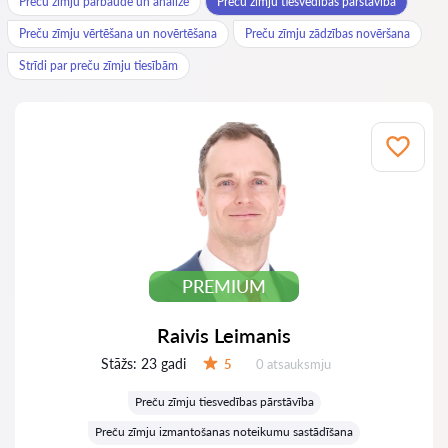
Preču zīmju pārbaude un analīze
Preču zīmju tiesvedības pārstāvība
Preču zīmju vērtēšana un novērtēšana
Preču zīmju zādzības novēršana
Strīdi par preču zīmju tiesībām
PREMIUM
Raivis Leimanis
Stāžs:
23 gadi
Atsauksmes:
5
0 atsauksmju
Vērtējums:
Preču zīmju tiesvedības pārstāvība
Preču zīmju izmantošanas noteikumu sastādīšana