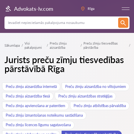
Advokats-lv.com
Rīga
Visi
Preču zīmju
Preču zīmju tiesvedības
Sākumlapa
pakalpojumi
aizsardzība
pārstāvība
Jurists preču zīmju tiesvedības
pārstāvībā Rīga
Preču zīmju aizsardzība internetā
Preču zīmju aizsardzība no viltojumiem
Preču zīmju aizsardzība tiesā
Preču zīmju aizsardzības stratēģijas
Preču zīmju apvienošana ar patentiem
Preču zīmju atbilstības pārvaldība
Preču zīmju izmantošanas noteikumu sastādīšana
Preču zīmju licences līgumu sagatavošana