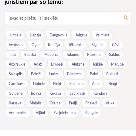
juristiem par šo tēmu:
Jūrmala
Liepāja
Daugavpils
Jelgava
Valmiera
Ventspils
Ogre
Kuldīga
Jēkabpils
Sigulda
Cēsis
Talsi
Bauska
Madona
Tukums
Rēzekne
Saldus
Aizkraukle
Ādaži
Limbaži
Alūksne
Ikšķile
Mārupe
Salaspils
Baloži
Ludza
Baltezers
Balvi
Bukulti
Carnikava
Dobele
Piņķi
Smiltene
Auce
Berģi
Gulbene
Iecava
Ķekava
Saulkrasti
Kandava
Kārsava
Mālpils
Olaine
Preiļi
Priekuļi
Valka
Vecumnieki
Viļāni
Zvejniekciems
Kalngale