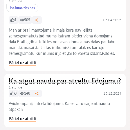
1 atbilde
Īpašuma tiesības
1
505
05.04.2025
Man ar brali mantojuma ir maja kura nav ielikta
zemesgramata,tatad mums katram pieder viena domajama
dala.Bralis grib atteikties no savas domajamas dalas par labu
man ,t.i. masai .ta lai tas ir likumiski un talak es kartoju
zemesgramatu.Kur mums ir jaiet ,lai to varetu izdarit.Paldies.
Pāriet uz atbildi
Kā atgūt naudu par atceltu lidojumu?
1 atbilde
0
148
15.12.2024
Aviokompānija atcēla lidojumu. Kā es varu saņemt naudu
atpakaļ?
Pāriet uz atbildi