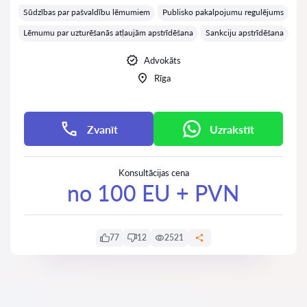
Sūdzības par pašvaldību lēmumiem
Publisko pakalpojumu regulējums
Lēmumu par uzturēšanās atļaujām apstrīdēšana
Sankciju apstrīdēšana
Advokāts
Rīga
Zvanīt
Uzrakstīt
Konsultācijas cena
no 100 EU + PVN
77
12
2521