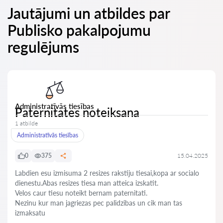
Jautājumi un atbildes par
Publisko pakalpojumu
regulējums
Administratīvās tiesības
Paternitates noteiksana
1 atbilde
Administratīvās tiesības
0
375
15.04.2025
Labdien esu izmisuma 2 resizes rakstiju tiesai,kopa ar socialo
dienestu.Abas resizes tiesa man atteica izskatit.
Velos caur tiesu noteikt bernam paternitati.
Nezinu kur man jagriezas pec palidzibas un cik man tas
izmaksatu