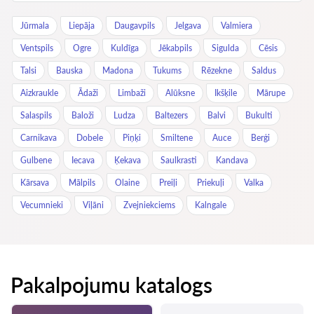
Jūrmala
Liepāja
Daugavpils
Jelgava
Valmiera
Ventspils
Ogre
Kuldīga
Jēkabpils
Sigulda
Cēsis
Talsi
Bauska
Madona
Tukums
Rēzekne
Saldus
Aizkraukle
Ādaži
Limbaži
Alūksne
Ikšķile
Mārupe
Salaspils
Baloži
Ludza
Baltezers
Balvi
Bukulti
Carnikava
Dobele
Piņķi
Smiltene
Auce
Berģi
Gulbene
Iecava
Ķekava
Saulkrasti
Kandava
Kārsava
Mālpils
Olaine
Preiļi
Priekuļi
Valka
Vecumnieki
Viļāni
Zvejniekciems
Kalngale
Pakalpojumu katalogs