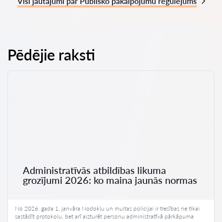
Visi jautājumi par Publisko pakalpojumu regulējums
Pēdējie raksti
Administratīvās atbildības likuma
grozījumi 2026: ko maina jaunās normas
No 2026. gada 1. janvāra Nodokļu un muitas policijai ir tiesības ne tikai
sastādīt protokolu, bet arī aizturēt personu administratīvā pārkāpuma