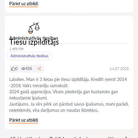
Pāriet uz atbildi
Administratīvās tiesības
Tiesu izpildītājs
1 atbilde
Administratīvās tiesības
0
426
14.07.2025
Labdien. Man ir 3 lietas pie tiesu izpildītāja. Kredīti ņemti 2014
-2018. Vairs nevarēju samaksāt.
2024 gadā apprecējos. Vīram piederēja gan kustamies gan
nekustamie īpašumi.
Jautājums. Ja vīrs pērk un pārdod savus īpašumus, mani parādi,
neietekmēs, vīra darījumus un naudas līdzekļus..
Pāriet uz atbildi