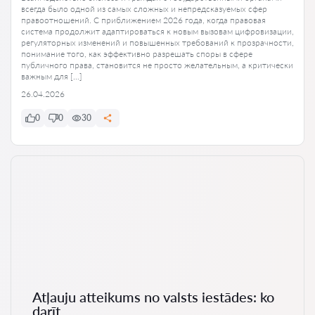
всегда было одной из самых сложных и непредсказуемых сфер
правоотношений. С приближением 2026 года, когда правовая
система продолжит адаптироваться к новым вызовам цифровизации,
регуляторных изменений и повышенных требований к прозрачности,
понимание того, как эффективно разрешать споры в сфере
публичного права, становится не просто желательным, а критически
важным для […]
26.04.2026
0
0
30
Atļauju atteikums no valsts iestādes: ko
darīt