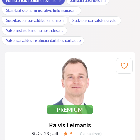
Publisko pakalpojumu regulējums
Sankciju apstrīdēšana
Starptautisko administratīvo lietu risināšana
Sūdzības par pašvaldību lēmumiem
Sūdzības par valsts pārvaldi
Valsts iestāžu lēmumu apstrīdēšana
Valsts pārvaldes institūciju darbības pārbaude
PREMIUM
Raivis Leimanis
Stāžs:
23 gadi
Atsauksmes:
5
0 atsauksmju
Vērtējums: