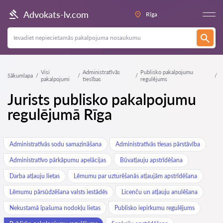
Advokats-lv.com
Rīga
Visi
Administratīvās
Publisko pakalpojumu
Sākumlapa
pakalpojumi
tiesības
regulējums
Jurists publisko pakalpojumu
regulējumā Rīga
Administratīvās sodu samazināšana
Administratīvās tiesas pārstāvība
Administratīvo pārkāpumu apelācijas
Būvatļauju apstrīdēšana
Darba atļauju lietas
Lēmumu par uzturēšanās atļaujām apstrīdēšana
Lēmumu pārsūdzēšana valsts iestādēs
Licenču un atļauju anulēšana
Nekustamā īpašuma nodokļu lietas
Publisko iepirkumu regulējums