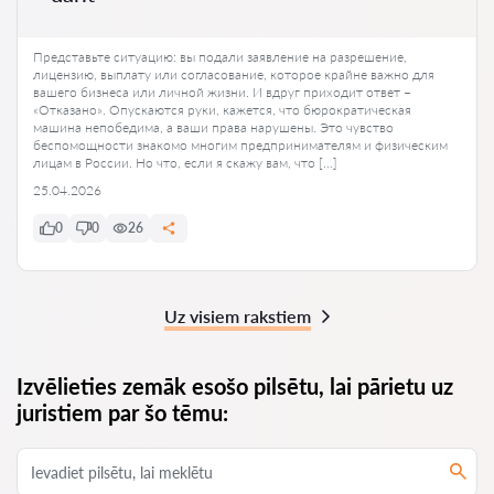
Представьте ситуацию: вы подали заявление на разрешение,
лицензию, выплату или согласование, которое крайне важно для
вашего бизнеса или личной жизни. И вдруг приходит ответ –
«Отказано». Опускаются руки, кажется, что бюрократическая
машина непобедима, а ваши права нарушены. Это чувство
беспомощности знакомо многим предпринимателям и физическим
лицам в России. Но что, если я скажу вам, что […]
25.04.2026
0
0
26
Uz visiem rakstiem
Izvēlieties zemāk esošo pilsētu, lai pārietu uz
juristiem par šo tēmu: