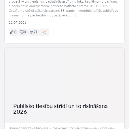
procesā — un vienlaikus paplašinās gadījumu loks, kad lēmumu par jums
pieņem nevis amatpersona, bet automatizēta sistēma. 01.01.2026 —
Grozījumu spēkā stāšanās datums 33. pants — Administratīvās atbildības
likuma norma par tiesībām uz pašizvēlētu […]
22.07.2026
0
0
21
Publisko tiesību strīdi un to risināšana
2026
Взаимодействие бизнеса и граждан с государственными органами