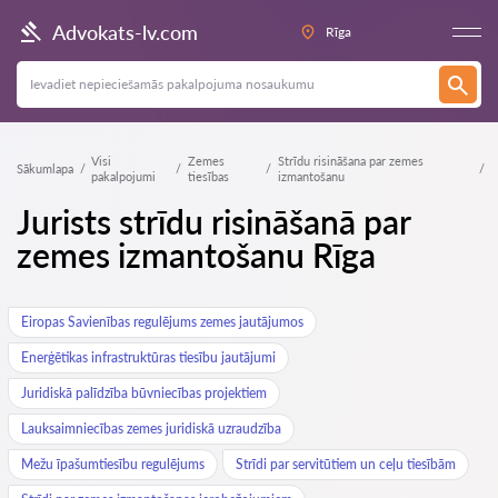
Advokats-lv.com
Rīga
Visi
Zemes
Strīdu risināšana par zemes
Sākumlapa
pakalpojumi
tiesības
izmantošanu
Jurists strīdu risināšanā par
zemes izmantošanu Rīga
Eiropas Savienības regulējums zemes jautājumos
Enerģētikas infrastruktūras tiesību jautājumi
Juridiskā palīdzība būvniecības projektiem
Lauksaimniecības zemes juridiskā uzraudzība
Mežu īpašumtiesību regulējums
Strīdi par servitūtiem un ceļu tiesībām