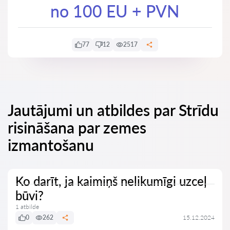
no 100 EU + PVN
77
12
2517
Jautājumi un atbildes par Strīdu
risināšana par zemes
izmantošanu
Ko darīt, ja kaimiņš nelikumīgi uzceļ
būvi?
1 atbilde
0
262
15.12.2024