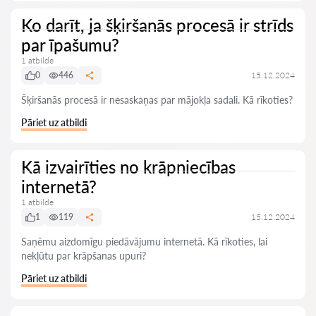
Ko darīt, ja šķiršanās procesā ir strīds
par īpašumu?
1 atbilde
0
446
15.12.2024
Šķiršanās procesā ir nesaskaņas par mājokļa sadali. Kā rīkoties?
Pāriet uz atbildi
Kā izvairīties no krāpniecības
internetā?
1 atbilde
1
119
15.12.2024
Saņēmu aizdomīgu piedāvājumu internetā. Kā rīkoties, lai
nekļūtu par krāpšanas upuri?
Pāriet uz atbildi