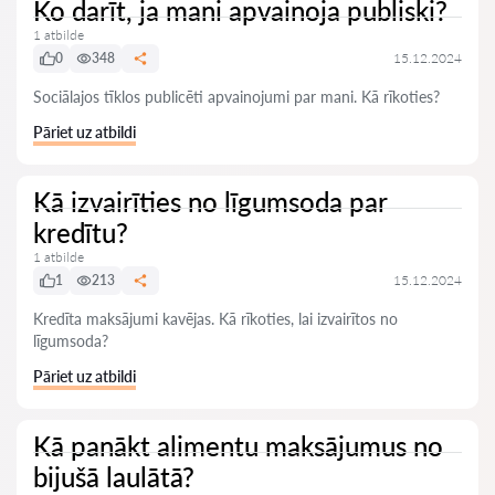
Ko darīt, ja mani apvainoja publiski?
1 atbilde
0
348
15.12.2024
Sociālajos tīklos publicēti apvainojumi par mani. Kā rīkoties?
Pāriet uz atbildi
Kā izvairīties no līgumsoda par
kredītu?
1 atbilde
1
213
15.12.2024
Kredīta maksājumi kavējas. Kā rīkoties, lai izvairītos no
līgumsoda?
Pāriet uz atbildi
Kā panākt alimentu maksājumus no
bijušā laulātā?