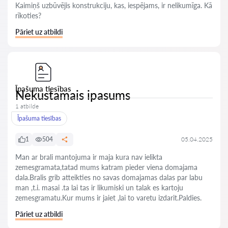
Kaimiņš uzbūvējis konstrukciju, kas, iespējams, ir nelikumīga. Kā
rīkoties?
Pāriet uz atbildi
Īpašuma tiesības
Nekustamais ipasums
1 atbilde
Īpašuma tiesības
1
504
05.04.2025
Man ar brali mantojuma ir maja kura nav ielikta
zemesgramata,tatad mums katram pieder viena domajama
dala.Bralis grib atteikties no savas domajamas dalas par labu
man ,t.i. masai .ta lai tas ir likumiski un talak es kartoju
zemesgramatu.Kur mums ir jaiet ,lai to varetu izdarit.Paldies.
Pāriet uz atbildi