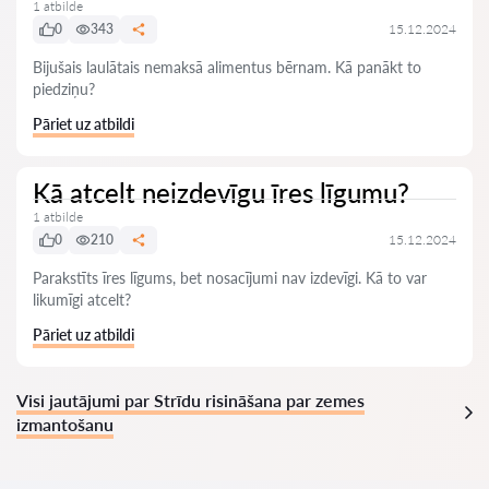
1 atbilde
0
343
15.12.2024
Bijušais laulātais nemaksā alimentus bērnam. Kā panākt to
piedziņu?
Pāriet uz atbildi
Kā atcelt neizdevīgu īres līgumu?
1 atbilde
0
210
15.12.2024
Parakstīts īres līgums, bet nosacījumi nav izdevīgi. Kā to var
likumīgi atcelt?
Pāriet uz atbildi
Visi jautājumi par Strīdu risināšana par zemes
izmantošanu