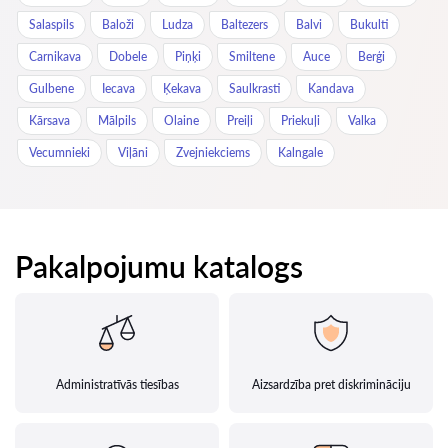
Salaspils
Baloži
Ludza
Baltezers
Balvi
Bukulti
Carnikava
Dobele
Piņķi
Smiltene
Auce
Berģi
Gulbene
Iecava
Ķekava
Saulkrasti
Kandava
Kārsava
Mālpils
Olaine
Preiļi
Priekuļi
Valka
Vecumnieki
Viļāni
Zvejniekciems
Kalngale
Pakalpojumu katalogs
Administratīvās tiesības
Aizsardzība pret diskrimināciju