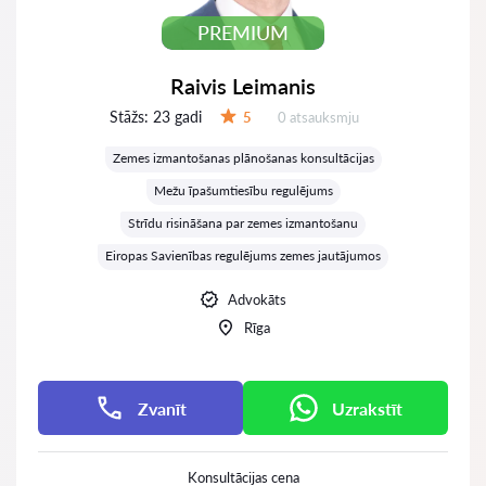
PREMIUM
Raivis Leimanis
Stāžs:
23 gadi
Atsauksmes:
5
0 atsauksmju
Vērtējums:
Zemes izmantošanas plānošanas konsultācijas
Mežu īpašumtiesību regulējums
Strīdu risināšana par zemes izmantošanu
Eiropas Savienības regulējums zemes jautājumos
Advokāts
Rīga
Zvanīt
Uzrakstīt
Konsultācijas cena