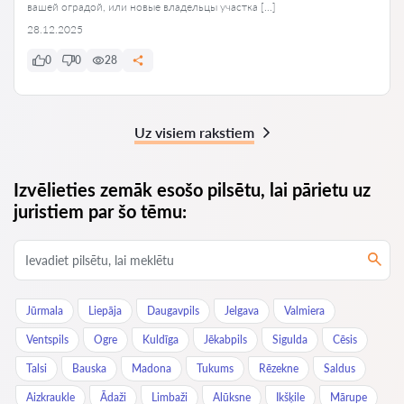
вашей оградой, или новые владельцы участка […]
28.12.2025
0
0
28
Uz visiem rakstiem
Izvēlieties zemāk esošo pilsētu, lai pārietu uz
juristiem par šo tēmu:
Jūrmala
Liepāja
Daugavpils
Jelgava
Valmiera
Ventspils
Ogre
Kuldīga
Jēkabpils
Sigulda
Cēsis
Talsi
Bauska
Madona
Tukums
Rēzekne
Saldus
Aizkraukle
Ādaži
Limbaži
Alūksne
Ikšķile
Mārupe