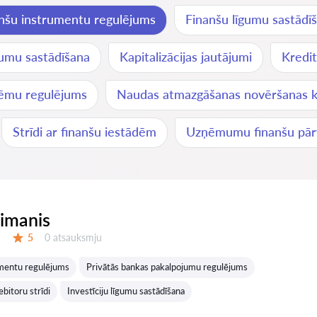
nšu instrumentu regulējums
Finanšu līgumu sastādī
īgumu sastādīšana
Kapitalizācijas jautājumi
Kredit
ēmu regulējums
Naudas atmazgāšanas novēršanas ko
Strīdi ar finanšu iestādēm
Uzņēmumu finanšu pārva
eimanis
Atsauksmes:
5
0 atsauksmju
Vērtējums:
umentu regulējums
Privātās bankas pakalpojumu regulējums
bitoru strīdi
Investīciju līgumu sastādīšana