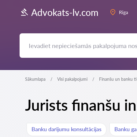
Advokats-lv.com
Rīga
Sākumlapa
Visi pakalpojumi
Finanšu un banku ti
Jurists finanšu 
Banku darījumu konsultācijas
Banku gar