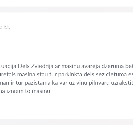
bilde
tuacija Dels Zviedrija ar masinu avareja dzeruma be
uretais masina stau tur parkinkta dels sez cietuma 
 man ir tur pazistama ka var uz vinu pilnvaru uzrakst
ina izniem to masinu