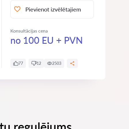
Pievienot izvēlētajiem
Konsultācijas cena
no 100 EU + PVN
77
12
2503
ntu regulējums