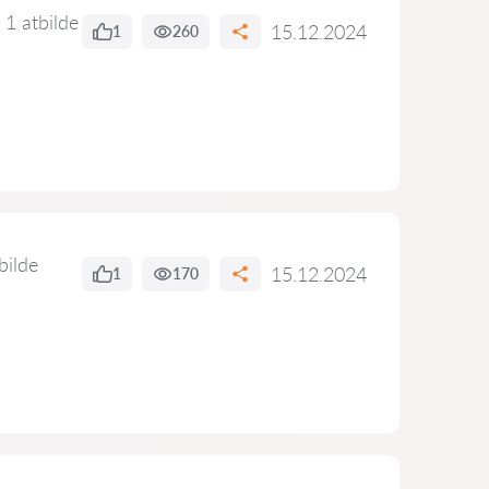
1 atbilde
15.12.2024
1
260
bilde
15.12.2024
1
170