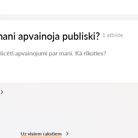
mani apvainoja publiski?
1 atbilde
blicēti apvainojumi par mani. Kā rīkoties?
Uz visiem rakstiem