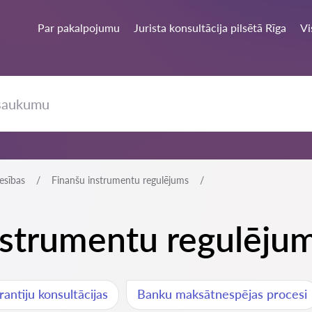
Par pakalpojumu
Jurista konsultācija pilsētā Rīga
Vi
esības
Finanšu instrumentu regulējums
instrumentu regulēju
antiju konsultācijas
Banku maksātnespējas procesi