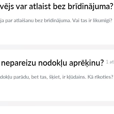
vējs var atlaist bez brīdinājuma?
a par atlaišanu bez brīdinājuma. Vai tas ir likumīgi?
 nepareizu nodokļu aprēķinu?
1 at
okļu parādu, bet tas, šķiet, ir kļūdains. Kā rīkoties?