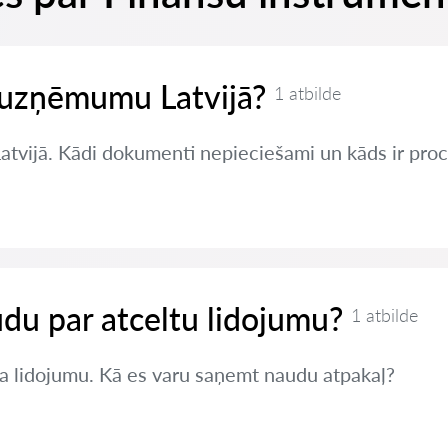
t uzņēmumu Latvijā?
1 atbilde
Latvijā. Kādi dokumenti nepieciešami un kāds ir pro
du par atceltu lidojumu?
1 atbilde
a lidojumu. Kā es varu saņemt naudu atpakaļ?