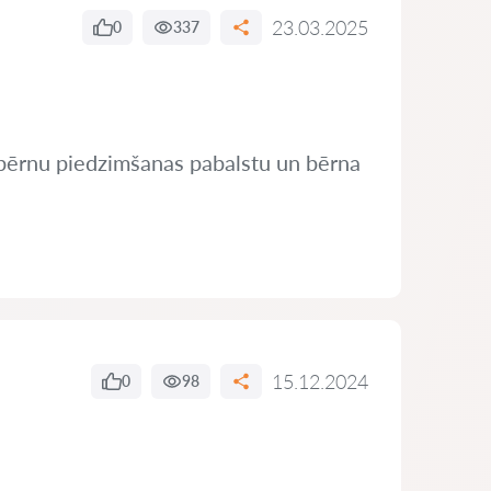
23.03.2025
0
337
ju bērnu piedzimšanas pabalstu un bērna
15.12.2024
0
98