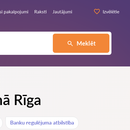
si pakalpojumi
Raksti
Jautājumi
Izvēlētie
Meklēt
mā Rīga
Banku regulējuma atbilstība