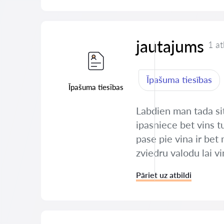
jautajums
1 at
Īpašuma tiesības
Īpašuma tiesības
Labdien man tada si
ipasniece bet vins t
pase pie vina ir bet
zviedru valodu lai v
Pāriet uz atbildi