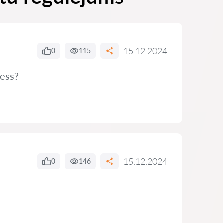
15.12.2024
0
115
cess?
15.12.2024
0
146