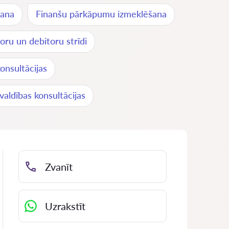
šana
Finanšu pārkāpumu izmeklēšana
oru un debitoru strīdi
nsultācijas
ldības konsultācijas
Zvanīt
Uzrakstīt