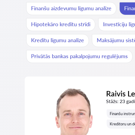
Finanšu aizdevumu līgumu analīze
Fina
Hipotekāro kredītu strīdi
Investīciju l
Kredītu līgumu analīze
Maksājumu sist
Privātās bankas pakalpojumu regulējums
Raivis L
Stāžs:
23 gadi
Finanšu instr
Kreditoru un de