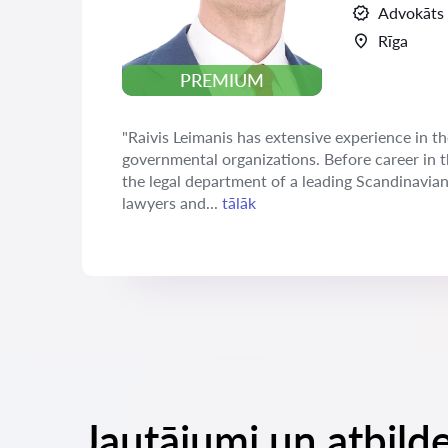
Advokāts
Rīga
PREMIUM
"Raivis Leimanis has extensive experience in th
governmental organizations. Before career in 
the legal department of a leading Scandinavia
lawyers and...
tālāk
Jautājumi un atbild