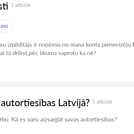
ti
1 atbilde
jumi
tiesu izpildītājs ir noņēmis no mana konta pirmreizē
i tā drīkst,pēc likuma saprotu ka nè?
 autortiesības Latvijā?
1 atbilde
rbu. Kā es varu aizsargāt savas autortiesības?