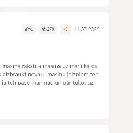
14.07.2025
1
278
t masina rakstita masina uz mani ka es
es aizbraukt nevaru masinu jaizniem,teh
it ja teh pase man nau un parltukot uz