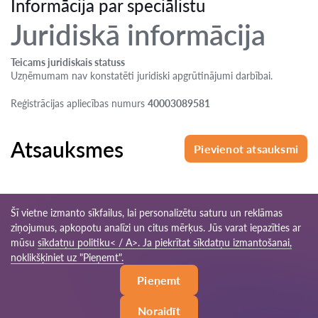
Informācija par speciālistu
Juridiskā informācija
Teicams juridiskais statuss
Uzņēmumam nav konstatēti juridiski apgrūtinājumi darbībai.
Reģistrācijas apliecības numurs
40003089581
Atsauksmes
Pievienot atsauksmi
Šī vietne izmanto sīkfailus, lai personalizētu saturu un reklāmas
ziņojumus, apkopotu analīzi un citus mērķus. Jūs varat iepazīties ar
mūsu
sīkdatņu politiku< / A>. Ja piekrītat sīkdatņu izmantošanai,
© 2026 Advokats-lv.com
noklikšķiniet uz "Pieņemt".
Pieņemt
Lietošanas noteikumi
Saites karte
Mūsu tīkls visā pasaulē
Noraidīt