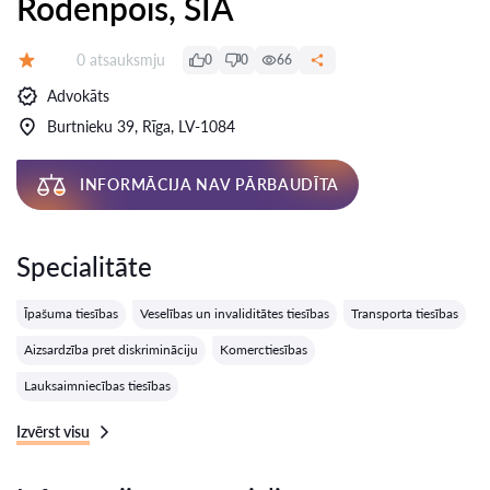
Rodenpois, SIA
Atsauksmes:
0 atsauksmju
0
0
66
Vērtējums:
Advokāts
Burtnieku 39, Rīga, LV-1084
INFORMĀCIJA NAV PĀRBAUDĪTA
Specialitāte
Īpašuma tiesības
Veselības un invaliditātes tiesības
Transporta tiesības
Aizsardzība pret diskrimināciju
Komerctiesības
Lauksaimniecības tiesības
Izvērst visu