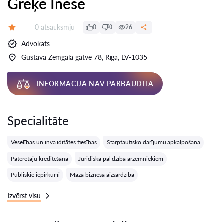
Greķe Inese
Atsauksmes:
0 atsauksmju
0
0
26
Vērtējums:
Advokāts
Gustava Zemgala gatve 78, Rīga, LV-1035
INFORMĀCIJA NAV PĀRBAUDĪTA
Specialitāte
Veselības un invaliditātes tiesības
Starptautisko darījumu apkalpošana
Patērētāju kreditēšana
Juridiskā palīdzība ārzemniekiem
Publiskie iepirkumi
Mazā biznesa aizsardzība
Izvērst visu