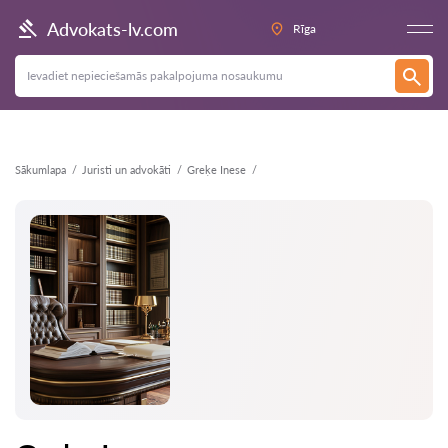
Atpakaļ
Advokats-lv.com
Rīga
Sākumlapa
Juristi un advokāti
Greķe Inese