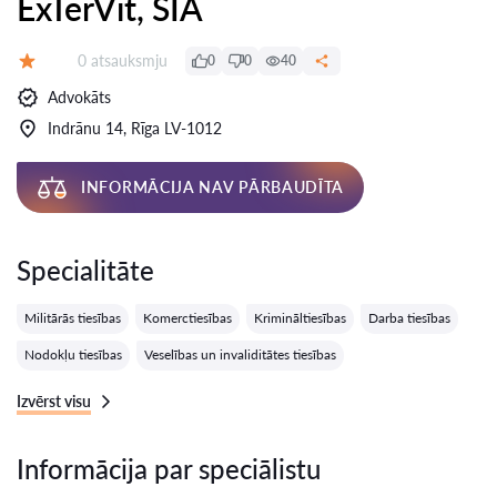
ExTerVit, SIA
Atsauksmes:
0 atsauksmju
0
0
40
Vērtējums:
Advokāts
Indrānu 14, Rīga LV-1012
INFORMĀCIJA NAV PĀRBAUDĪTA
Specialitāte
Militārās tiesības
Komerctiesības
Krimināltiesības
Darba tiesības
Nodokļu tiesības
Veselības un invaliditātes tiesības
Izvērst visu
Informācija par speciālistu