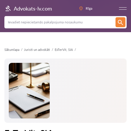
Atpakaļ
Advokats-lv.com
Rīga
Sākumlapa
Juristi un advokāti
ExTerVit, SIA