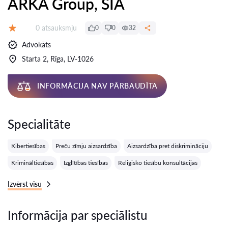
ARKA Group, SIA
Atsauksmes:
0 atsauksmju
0
0
32
Vērtējums:
Advokāts
Starta 2, Rīga, LV-1026
INFORMĀCIJA NAV PĀRBAUDĪTA
Specialitāte
Kibertiesības
Preču zīmju aizsardzība
Aizsardzība pret diskrimināciju
Krimināltiesības
Izglītības tiesības
Reliģisko tiesību konsultācijas
Izvērst visu
Informācija par speciālistu