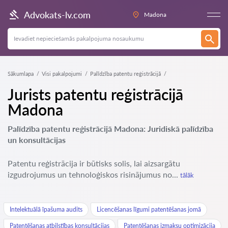
Advokats-lv.com
Madona
Sākumlapa
Visi pakalpojumi
Palīdzība patentu reģistrācijā
Jurists patentu reģistrācijā
Madona
Palīdzība patentu reģistrācijā Madona: Juridiskā palīdzība
un konsultācijas
Patentu reģistrācija ir būtisks solis, lai aizsargātu
izgudrojumus un tehnoloģiskos risinājumus no...
tālāk
Intelektuālā īpašuma audits
Licencēšanas līgumi patentēšanas jomā
Patentēšanas atbilstības konsultācijas
Patentēšanas izmaksu optimizācija