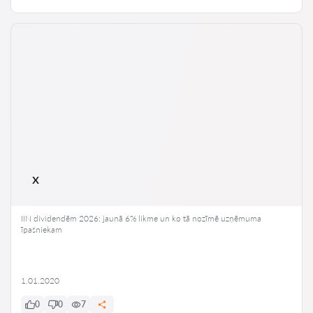
x
IIN dividendēm 2026: jaunā 6% likme un ko tā nozīmē uzņēmuma
īpašniekam
1.01.2020
0
0
7