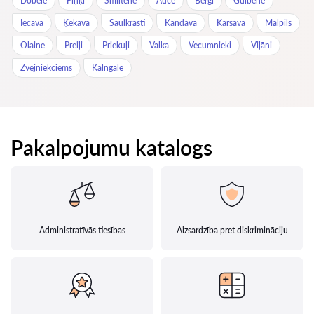
Dobele
Piņķi
Smiltene
Auce
Berģi
Gulbene
Iecava
Ķekava
Saulkrasti
Kandava
Kārsava
Mālpils
Olaine
Preiļi
Priekuļi
Valka
Vecumnieki
Viļāni
Zvejniekciems
Kalngale
Pakalpojumu katalogs
Administratīvās tiesības
Aizsardzība pret diskrimināciju