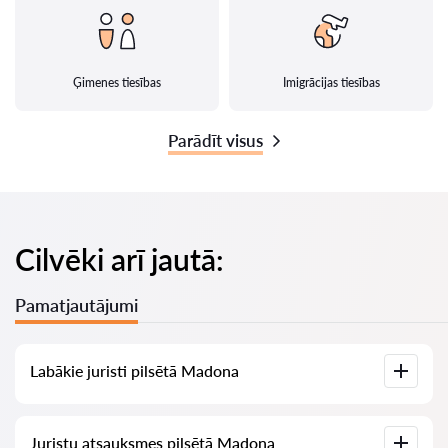
Ģimenes tiesības
Imigrācijas tiesības
Parādīt visus
Cilvēki arī jautā:
Pamatjautājumi
Labākie juristi pilsētā Madona
Mums ir izveidots labāko juristu saraksts pilsētā Madona ar
Juristu atsauksmes pilsētā Madona
pilnīgu informāciju: cenas, atsauksmes, tālruņa numurs un