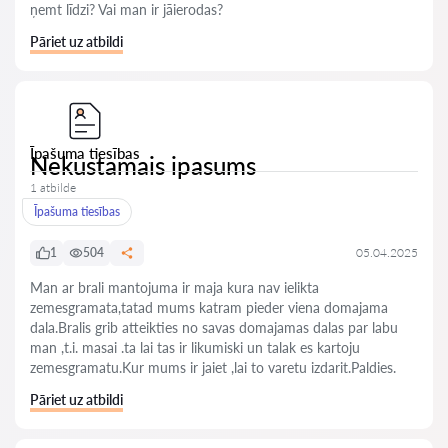
ņemt līdzi? Vai man ir jāierodas?
Pāriet uz atbildi
Īpašuma tiesības
Nekustamais ipasums
1 atbilde
Īpašuma tiesības
1
504
05.04.2025
Man ar brali mantojuma ir maja kura nav ielikta
zemesgramata,tatad mums katram pieder viena domajama
dala.Bralis grib atteikties no savas domajamas dalas par labu
man ,t.i. masai .ta lai tas ir likumiski un talak es kartoju
zemesgramatu.Kur mums ir jaiet ,lai to varetu izdarit.Paldies.
Pāriet uz atbildi