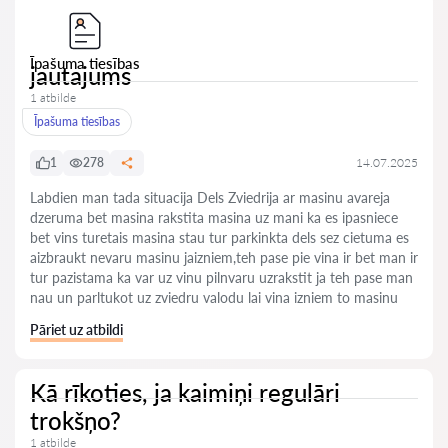
Īpašuma tiesības
jautajums
1 atbilde
Īpašuma tiesības
1
278
14.07.2025
Labdien man tada situacija Dels Zviedrija ar masinu avareja
dzeruma bet masina rakstita masina uz mani ka es ipasniece
bet vins turetais masina stau tur parkinkta dels sez cietuma es
aizbraukt nevaru masinu jaizniem,teh pase pie vina ir bet man ir
tur pazistama ka var uz vinu pilnvaru uzrakstit ja teh pase man
nau un parltukot uz zviedru valodu lai vina izniem to masinu
Pāriet uz atbildi
Kā rīkoties, ja kaimiņi regulāri
trokšņo?
1 atbilde