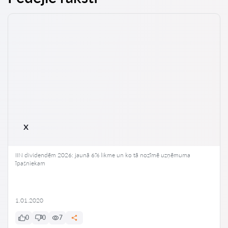
x
IIN dividendēm 2026: jaunā 6% likme un ko tā nozīmē uzņēmuma
īpašniekam
1.01.2020
0
0
7