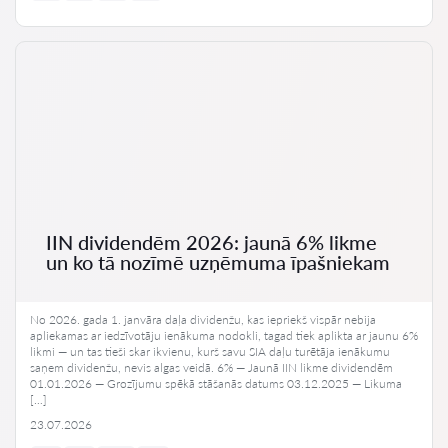
IIN dividendēm 2026: jaunā 6% likme
un ko tā nozīmē uzņēmuma īpašniekam
No 2026. gada 1. janvāra daļa dividenžu, kas iepriekš vispār nebija
apliekamas ar iedzīvotāju ienākuma nodokli, tagad tiek aplikta ar jaunu 6%
likmi — un tas tieši skar ikvienu, kurš savu SIA daļu turētāja ienākumu
saņem dividenžu, nevis algas veidā. 6% — Jaunā IIN likme dividendēm
01.01.2026 — Grozījumu spēkā stāšanās datums 03.12.2025 — Likuma
[…]
23.07.2026