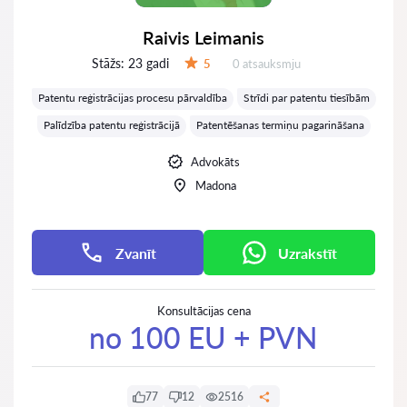
Raivis Leimanis
Stāžs:
23 gadi
Atsauksmes:
5
0 atsauksmju
Vērtējums:
Patentu reģistrācijas procesu pārvaldība
Strīdi par patentu tiesībām
Palīdzība patentu reģistrācijā
Patentēšanas termiņu pagarināšana
Advokāts
Madona
Zvanīt
Uzrakstīt
Konsultācijas cena
no 100 EU + PVN
77
12
2516