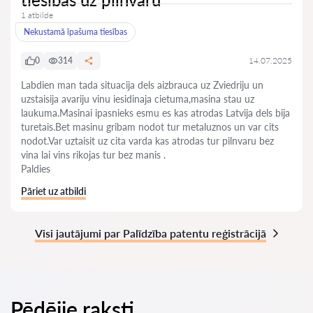
1 atbilde
Nekustamā īpašuma tiesības
0
314
14.07.2025
Labdien man tada situacija dels aizbrauca uz Zviedriju un
uzstaisija avariju vinu iesidinaja cietuma,masina stau uz
laukuma.Masinai ipasnieks esmu es kas atrodas Latvija dels bija
turetais.Bet masinu gribam nodot tur metaluznos un var cits
nodot.Var uztaisit uz cita varda kas atrodas tur pilnvaru bez
vina lai vins rikojas tur bez manis .
Paldies
Pāriet uz atbildi
Visi jautājumi par Palīdzība patentu reģistrācijā
Pēdējie raksti