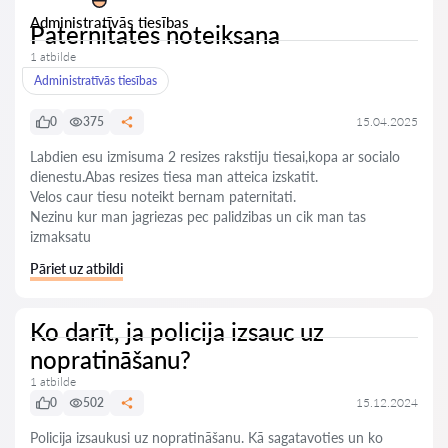
Administratīvās tiesības
Paternitates noteiksana
1 atbilde
Administratīvās tiesības
0
375
15.04.2025
Labdien esu izmisuma 2 resizes rakstiju tiesai,kopa ar socialo
dienestu.Abas resizes tiesa man atteica izskatit.
Velos caur tiesu noteikt bernam paternitati.
Nezinu kur man jagriezas pec palidzibas un cik man tas
izmaksatu
Pāriet uz atbildi
Ko darīt, ja policija izsauc uz
nopratināšanu?
1 atbilde
0
502
15.12.2024
Policija izsaukusi uz nopratināšanu. Kā sagatavoties un ko