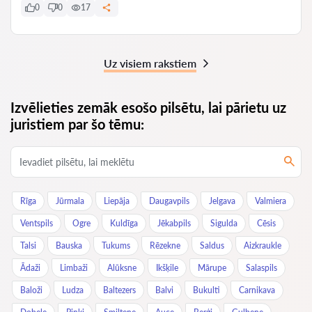
0
0
17
Uz visiem rakstiem
Izvēlieties zemāk esošo pilsētu, lai pārietu uz
juristiem par šo tēmu:
Rīga
Jūrmala
Liepāja
Daugavpils
Jelgava
Valmiera
Ventspils
Ogre
Kuldīga
Jēkabpils
Sigulda
Cēsis
Talsi
Bauska
Tukums
Rēzekne
Saldus
Aizkraukle
Ādaži
Limbaži
Alūksne
Ikšķile
Mārupe
Salaspils
Baloži
Ludza
Baltezers
Balvi
Bukulti
Carnikava