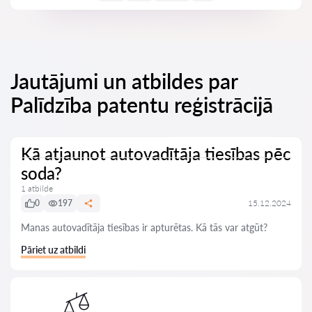
Jautājumi un atbildes par
Palīdzība patentu reģistrācijā
Kā atjaunot autovadītāja tiesības pēc
soda?
1 atbilde
0
197
15.12.2024
Manas autovadītāja tiesības ir apturētas. Kā tās var atgūt?
Pāriet uz atbildi