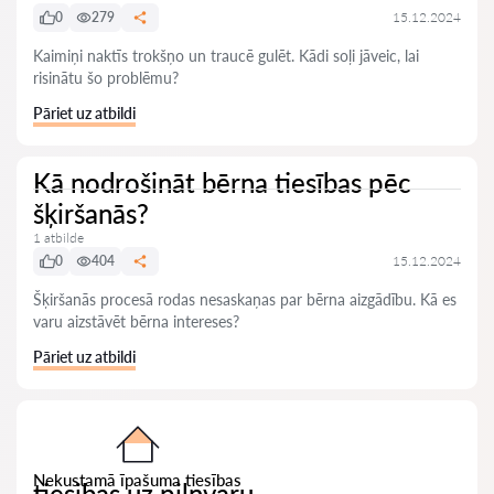
0
279
15.12.2024
Kaimiņi naktīs trokšņo un traucē gulēt. Kādi soļi jāveic, lai
risinātu šo problēmu?
Pāriet uz atbildi
Kā nodrošināt bērna tiesības pēc
šķiršanās?
1 atbilde
0
404
15.12.2024
Šķiršanās procesā rodas nesaskaņas par bērna aizgādību. Kā es
varu aizstāvēt bērna intereses?
Pāriet uz atbildi
Nekustamā īpašuma tiesības
tiesibas uz pilnvaru