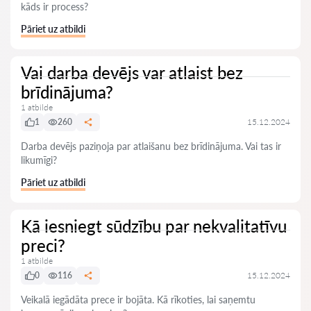
kāds ir process?
Pāriet uz atbildi
Vai darba devējs var atlaist bez
brīdinājuma?
1 atbilde
1
260
15.12.2024
Darba devējs paziņoja par atlaišanu bez brīdinājuma. Vai tas ir
likumīgi?
Pāriet uz atbildi
Kā iesniegt sūdzību par nekvalitatīvu
preci?
1 atbilde
0
116
15.12.2024
Veikalā iegādāta prece ir bojāta. Kā rīkoties, lai saņemtu