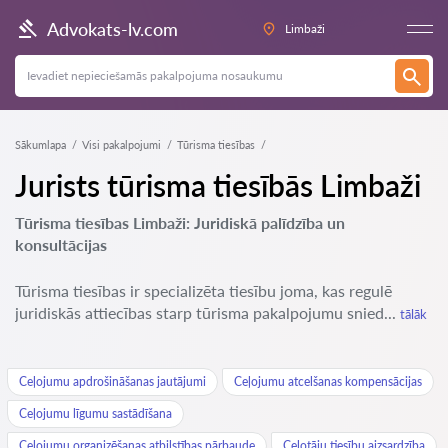
Advokats-lv.com
Limbaži
Sākumlapa
Visi pakalpojumi
Tūrisma tiesības
Jurists tūrisma tiesībās Limbaži
Tūrisma tiesības Limbaži: Juridiskā palīdzība un
konsultācijas
Tūrisma tiesības ir specializēta tiesību joma, kas regulē
juridiskās attiecības starp tūrisma pakalpojumu snied...
tālāk
Ceļojumu apdrošināšanas jautājumi
Ceļojumu atcelšanas kompensācijas
Ceļojumu līgumu sastādīšana
Ceļojumu organizēšanas atbilstības pārbaude
Ceļotāju tiesību aizsardzība