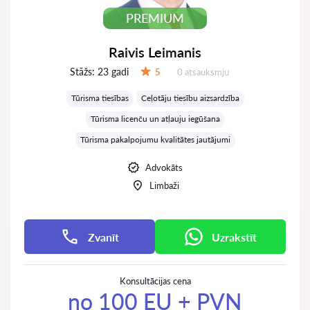
PREMIUM
Raivis Leimanis
Stāžs:
23 gadi
Atsauksmes:
5
0 atsauksmju
Vērtējums:
Tūrisma tiesības
Ceļotāju tiesību aizsardzība
Tūrisma licenču un atļauju iegūšana
Tūrisma pakalpojumu kvalitātes jautājumi
Advokāts
Limbaži
Zvanīt
Uzrakstīt
Konsultācijas cena
no 100 EU + PVN