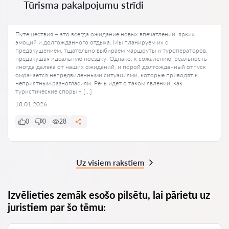
Tūrisma pakalpojumu strīdi
Путешествия – это всегда ожидание новых впечатлений, ярких
эмоций и долгожданного отдыха. Мы планируем их с
предвкушением, тщательно выбираем маршруты и туроператоров,
предвкушая идеальную поездку. Однако, к сожалению, реальность
иногда далека от наших ожиданий, и порой долгожданный отпуск
омрачается непредвиденными ситуациями, которые приводят к
неприятным разногласиям. Речь идет о таком явлении, как
туристические споры – […]
18.01.2026
0
0
28
Uz visiem rakstiem
Izvēlieties zemāk esošo pilsētu, lai pārietu uz
juristiem par šo tēmu: