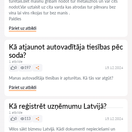
turetais.Bet masinu gribam nodot tur metaluznos un var cits
nodot.Var uztaisit uz cita varda kas atrodas tur pilnvaru bez
vina lai vins rikojas tur bez manis .
Paldies
Pāriet uz atbildi
Kā atjaunot autovadītāja tiesības pēc
soda?
1 atbilde
0
197
15.12.2024
Manas autovadītāja tiesības ir apturētas. Kā tās var atgūt?
Pāriet uz atbildi
Kā reģistrēt uzņēmumu Latvijā?
1 atbilde
0
113
15.12.2024
Vēlos sākt biznesu Latvijā. Kādi dokumenti nepieciešami un