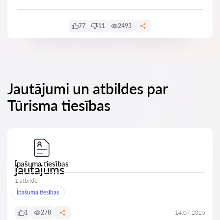
77
11
2493
Jautājumi un atbildes par
Tūrisma tiesības
Īpašuma tiesības
jautajums
1 atbilde
Īpašuma tiesības
1
278
14.07.2025