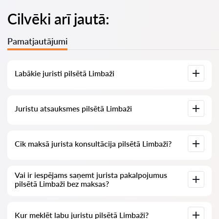
Cilvēki arī jautā:
Pamatjautājumi
Labākie juristi pilsētā Limbaži
Mums ir izveidots labāko juristu saraksts pilsētā Limbaži ar
Juristu atsauksmes pilsētā Limbaži
pilnīgu informāciju: cenas, atsauksmes, tālruņa numurs un
adrese.
Mūsu pakalpojumā ir apkopotas īstas atsauksmes par
Cik maksā jurista konsultācija pilsētā Limbaži?
juristiem, mēs neizdzēšam negatīvas atsauksmes un nav
iespēju tās manipulēt.
Juristu konsultācija pilsētā Limbaži sākas no 70 EUR un
Vai ir iespējams saņemt jurista pakalpojumus
vairāk (cenas var mainīties atkarībā no jautājuma sarežģītības
pilsētā Limbaži bez maksas?
un atbildes formas).
Vispirms formulējiet savu jautājumu skaidri un īsi un mēģiniet
Kur meklēt labu juristu pilsētā Limbaži?
to uzdot. Ja jautājums nav sarežģīts un uz to var ātri atbildēt,