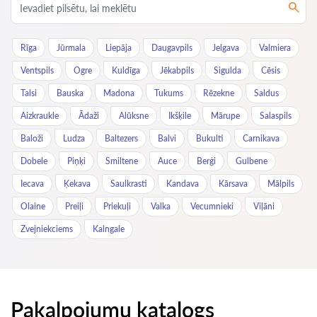
Rīga
Jūrmala
Liepāja
Daugavpils
Jelgava
Valmiera
Ventspils
Ogre
Kuldīga
Jēkabpils
Sigulda
Cēsis
Talsi
Bauska
Madona
Tukums
Rēzekne
Saldus
Aizkraukle
Ādaži
Alūksne
Ikšķile
Mārupe
Salaspils
Baloži
Ludza
Baltezers
Balvi
Bukulti
Carnikava
Dobele
Piņķi
Smiltene
Auce
Berģi
Gulbene
Iecava
Ķekava
Saulkrasti
Kandava
Kārsava
Mālpils
Olaine
Preiļi
Priekuļi
Valka
Vecumnieki
Viļāni
Zvejniekciems
Kalngale
Pakalpojumu katalogs