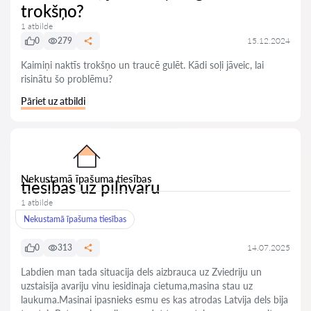
trokšņo?
1 atbilde
0
279
15.12.2024
Kaimiņi naktīs trokšņo un traucē gulēt. Kādi soļi jāveic, lai
risinātu šo problēmu?
Pāriet uz atbildi
Nekustamā īpašuma tiesības
tiesibas uz pilnvaru
1 atbilde
Nekustamā īpašuma tiesības
0
313
14.07.2025
Labdien man tada situacija dels aizbrauca uz Zviedriju un
uzstaisija avariju vinu iesidinaja cietuma,masina stau uz
laukuma.Masinai ipasnieks esmu es kas atrodas Latvija dels bija