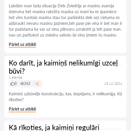
Labdien man tada situacija Dels Zviedrija ar masinu avareja
dzeruma bet masina rakstita masina uz mani ka es ipasniece
bet vins turetais masina stau tur parkinkta dels sez cietuma es
aizbraukt nevaru masinu jaizniem,teh pase pie vina ir bet man ir
tur pazistama ka var uz vinu pilnvaru uzrakstit ja teh pase man
nau un parltukot uz zviedru valodu lai vina izniem to masinu
Pāriet uz atbildi
Ko darīt, ja kaimiņš nelikumīgi uzceļ
būvi?
1 atbilde
0
262
15.12.2024
Kaimiņš uzbūvējis konstrukciju, kas, iespējams, ir nelikumīga. Kā
rīkoties?
Pāriet uz atbildi
Kā rīkoties, ja kaimiņi regulāri