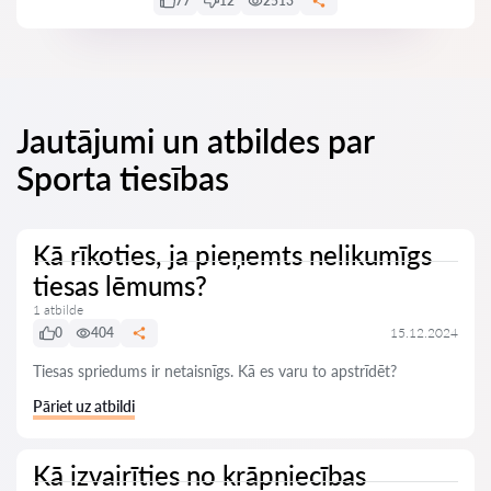
77
12
2513
Jautājumi un atbildes par
Sporta tiesības
Kā rīkoties, ja pieņemts nelikumīgs
tiesas lēmums?
1 atbilde
0
404
15.12.2024
Tiesas spriedums ir netaisnīgs. Kā es varu to apstrīdēt?
Pāriet uz atbildi
Kā izvairīties no krāpniecības