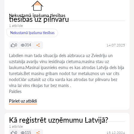
Nekustamā īpašuma tiesības
tiesibas uz pilnvaru
1 atbilde
Nekustamā īpašuma tiesības
0
314
14.07.2025
Labdien man tada situacija dels aizbrauca uz Zviedriju un
uzstaisija avariju vinu iesidinaja cietuma,masina stau uz
laukuma.Masinai ipasnieks esmu es kas atrodas Latvija dels bija
turetais.Bet masinu gribam nodot tur metaluznos un var cits
nodot.Var uztaisit uz cita varda kas atrodas tur pilnvaru bez
vina lai vins rikojas tur bez manis .
Paldies
Pāriet uz atbildi
Kā reģistrēt uzņēmumu Latvijā?
1 atbilde
0
115
15.12.2024