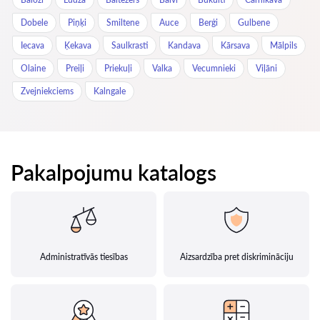
Dobele
Piņķi
Smiltene
Auce
Berģi
Gulbene
Iecava
Ķekava
Saulkrasti
Kandava
Kārsava
Mālpils
Olaine
Preiļi
Priekuļi
Valka
Vecumnieki
Viļāni
Zvejniekciems
Kalngale
Pakalpojumu katalogs
Administratīvās tiesības
Aizsardzība pret diskrimināciju