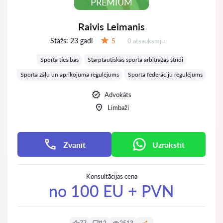
PREMIUM
Raivis Leimanis
Stāžs:
23 gadi
Atsauksmes:
5
0 atsauksmju
Vērtējums:
Sporta tiesības
Starptautiskās sporta arbitrāžas strīdi
Sporta zāļu un aprīkojuma regulējums
Sporta federāciju regulējums
Advokāts
Limbaži
Zvanīt
Uzrakstīt
Konsultācijas cena
no 100 EU + PVN