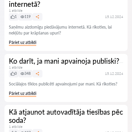
internetā?
1 atbilde
1
119
15.12.2024
Saņēmu aizdomīgu piedāvājumu internetā. Kā rīkoties, lai
nekļūtu par krāpšanas upuri?
Pāriet uz atbildi
Ko darīt, ja mani apvainoja publiski?
1 atbilde
0
348
15.12.2024
Sociālajos tīklos publicēti apvainojumi par mani. Kā rīkoties?
Pāriet uz atbildi
Kā atjaunot autovadītāja tiesības pēc
soda?
1 atbilde