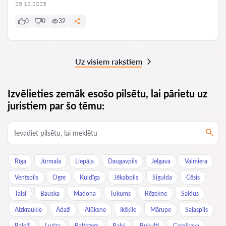
25.12.2025
0
0
32
Uz visiem rakstiem
Izvēlieties zemāk esošo pilsētu, lai pārietu uz
juristiem par šo tēmu:
Rīga
Jūrmala
Liepāja
Daugavpils
Jelgava
Valmiera
Ventspils
Ogre
Kuldīga
Jēkabpils
Sigulda
Cēsis
Talsi
Bauska
Madona
Tukums
Rēzekne
Saldus
Aizkraukle
Ādaži
Alūksne
Ikšķile
Mārupe
Salaspils
Baloži
Ludza
Baltezers
Balvi
Bukulti
Carnikava