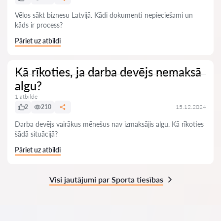
Vēlos sākt biznesu Latvijā. Kādi dokumenti nepieciešami un
kāds ir process?
Pāriet uz atbildi
Kā rīkoties, ja darba devējs nemaksā
algu?
1 atbilde
2
210
15.12.2024
Darba devējs vairākus mēnešus nav izmaksājis algu. Kā rīkoties
šādā situācijā?
Pāriet uz atbildi
Visi jautājumi par Sporta tiesības