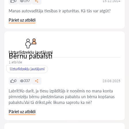
0
197
15.12.2024
Manas autovadītāja tiesības ir apturētas. Kā tās var atgūt?
Pāriet uz atbildi
Uzturlīdzekļu jautājumi
Bērnu pabalsti
1 atbilde
Uzturlīdzekļu jautājumi
0
337
23.03.2025
Labrīt!Ko darīt, ja tiesu izpildītājs ir noņēmis no mana konta
pirmreizēju bērnu piedzimšanas pabalstu un bērna kopšanas
pabalstu.Vai tā drīkst,pēc likuma saprotu ka nè?
Pāriet uz atbildi