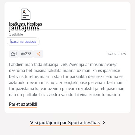
Īpašuma tiesības
jautajums
1 atbilde
Īpašuma tiesības
1
278
14.07.2025
Labdien man tada situacija Dels Zviedrija ar masinu avareja
dzeruma bet masina rakstita masina uz mani ka es ipasniece
bet vins turetais masina stau tur parkinkta dels sez cietuma es
aizbraukt nevaru masinu jaizniem,teh pase pie vina ir bet man ir
tur pazistama ka var uz vinu pilnvaru uzrakstit ja teh pase man
nau un parltukot uz zviedru valodu lai vina izniem to masinu
Pāriet uz atbildi
Visi jautājumi par Sporta tiesības