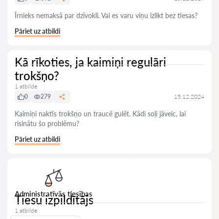
Īrnieks nemaksā par dzīvokli. Vai es varu viņu izlikt bez tiesas?
Pāriet uz atbildi
Kā rīkoties, ja kaimiņi regulāri
trokšņo?
1 atbilde
0
279
15.12.2024
Kaimiņi naktīs trokšņo un traucē gulēt. Kādi soļi jāveic, lai
risinātu šo problēmu?
Pāriet uz atbildi
Administratīvās tiesības
Tiesu izpildītājs
1 atbilde