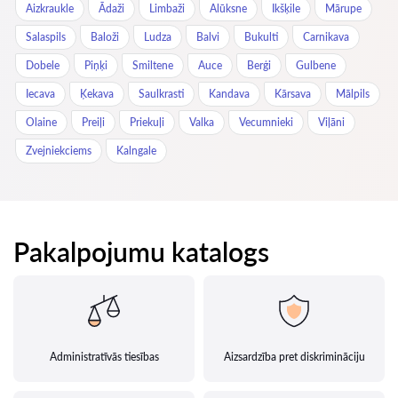
Aizkraukle
Ādaži
Limbaži
Alūksne
Ikšķile
Mārupe
Salaspils
Baloži
Ludza
Balvi
Bukulti
Carnikava
Dobele
Piņķi
Smiltene
Auce
Berģi
Gulbene
Iecava
Ķekava
Saulkrasti
Kandava
Kārsava
Mālpils
Olaine
Preiļi
Priekuļi
Valka
Vecumnieki
Viļāni
Zvejniekciems
Kalngale
Pakalpojumu katalogs
Administratīvās tiesības
Aizsardzība pret diskrimināciju