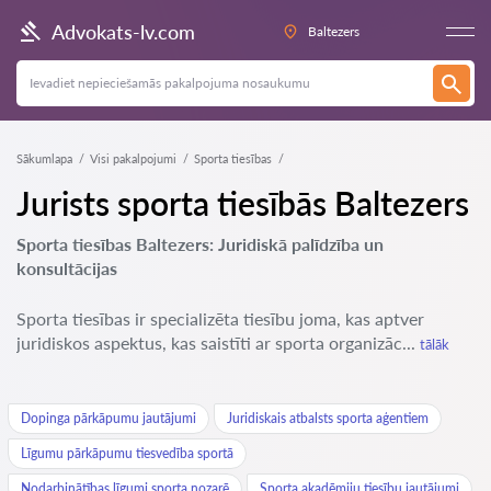
Advokats-lv.com
Baltezers
Sākumlapa
Visi pakalpojumi
Sporta tiesības
Jurists sporta tiesībās Baltezers
Sporta tiesības Baltezers: Juridiskā palīdzība un
konsultācijas
Sporta tiesības ir specializēta tiesību joma, kas aptver
juridiskos aspektus, kas saistīti ar sporta organizāc...
tālāk
Dopinga pārkāpumu jautājumi
Juridiskais atbalsts sporta aģentiem
Līgumu pārkāpumu tiesvedība sportā
Nodarbinātības līgumi sporta nozarē
Sporta akadēmiju tiesību jautājumi