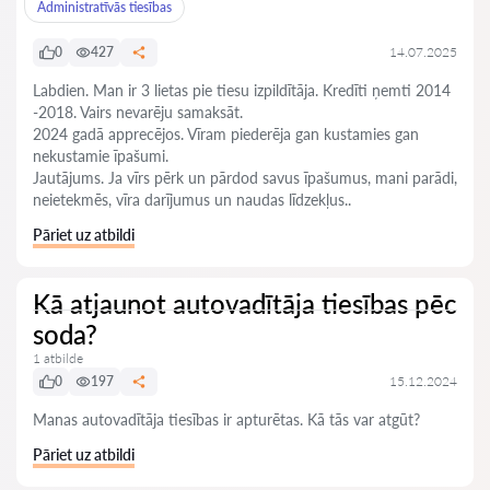
Administratīvās tiesības
0
427
14.07.2025
Labdien. Man ir 3 lietas pie tiesu izpildītāja. Kredīti ņemti 2014
-2018. Vairs nevarēju samaksāt.
2024 gadā apprecējos. Vīram piederēja gan kustamies gan
nekustamie īpašumi.
Jautājums. Ja vīrs pērk un pārdod savus īpašumus, mani parādi,
neietekmēs, vīra darījumus un naudas līdzekļus..
Pāriet uz atbildi
Kā atjaunot autovadītāja tiesības pēc
soda?
1 atbilde
0
197
15.12.2024
Manas autovadītāja tiesības ir apturētas. Kā tās var atgūt?
Pāriet uz atbildi