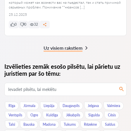
который может как вознести вас на пьедестал, так и стать причиной
серьезных проблем. Понимание **нюансов […]
25.12.2025
0
0
32
Uz visiem rakstiem
Izvēlieties zemāk esošo pilsētu, lai pārietu uz
juristiem par šo tēmu:
Rīga
Jūrmala
Liepāja
Daugavpils
Jelgava
Valmiera
Ventspils
Ogre
Kuldīga
Jēkabpils
Sigulda
Cēsis
Talsi
Bauska
Madona
Tukums
Rēzekne
Saldus