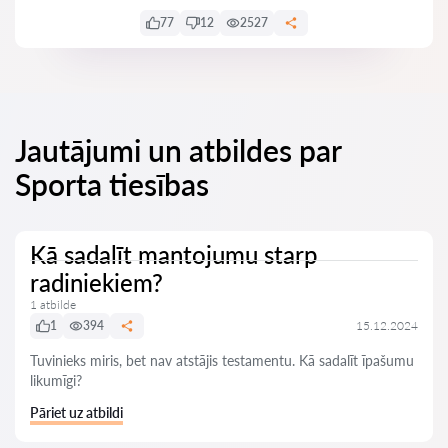
77
12
2527
Jautājumi un atbildes par
Sporta tiesības
Kā sadalīt mantojumu starp
radiniekiem?
1 atbilde
1
394
15.12.2024
Tuvinieks miris, bet nav atstājis testamentu. Kā sadalīt īpašumu
likumīgi?
Pāriet uz atbildi