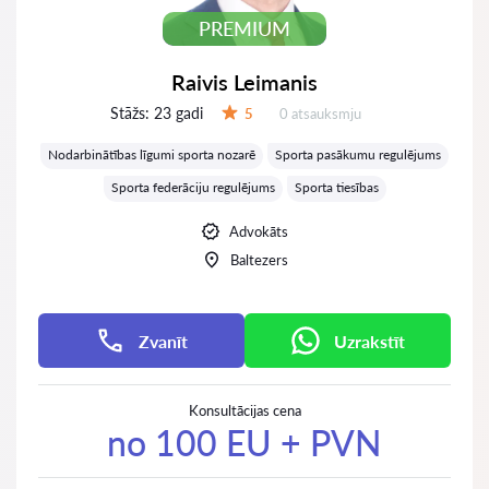
PREMIUM
Raivis Leimanis
Stāžs:
23 gadi
Atsauksmes:
5
0 atsauksmju
Vērtējums:
Nodarbinātības līgumi sporta nozarē
Sporta pasākumu regulējums
Sporta federāciju regulējums
Sporta tiesības
Advokāts
Baltezers
Zvanīt
Uzrakstīt
Konsultācijas cena
no 100 EU + PVN