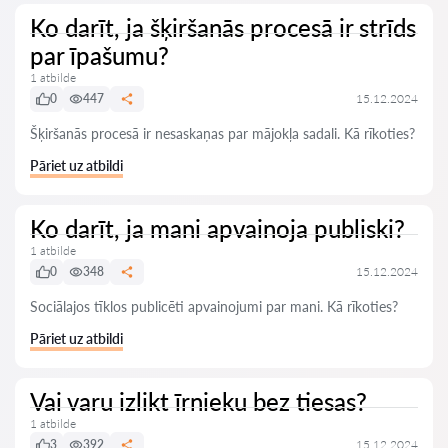
Ko darīt, ja šķiršanās procesā ir strīds
par īpašumu?
1 atbilde
0
447
15.12.2024
Šķiršanās procesā ir nesaskaņas par mājokļa sadali. Kā rīkoties?
Pāriet uz atbildi
Ko darīt, ja mani apvainoja publiski?
1 atbilde
0
348
15.12.2024
Sociālajos tīklos publicēti apvainojumi par mani. Kā rīkoties?
Pāriet uz atbildi
Vai varu izlikt īrnieku bez tiesas?
1 atbilde
3
392
15.12.2024