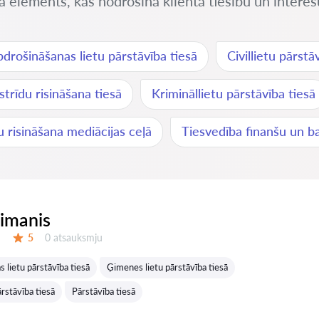
sa elements, kas nodrošina klienta tiesību un intereš
drošināšanas lietu pārstāvība tiesā
Civillietu pārstā
trīdu risināšana tiesā
Krimināllietu pārstāvība tiesā
u risināšana mediācijas ceļā
Tiesvedība finanšu un ba
eimanis
Atsauksmes:
5
0 atsauksmju
Vērtējums:
 lietu pārstāvība tiesā
Ģimenes lietu pārstāvība tiesā
rstāvība tiesā
Pārstāvība tiesā