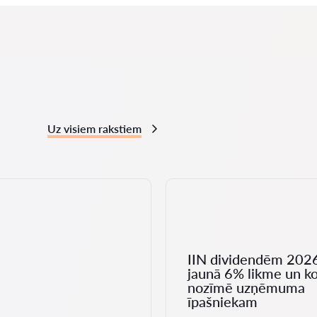
Uz visiem rakstiem
IIN dividendēm 202
jaunā 6% likme un ko
nozīmē uzņēmuma
īpašniekam