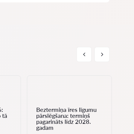
6:
Beztermiņa īres līgumu
Im
 tā
pārslēgšana: termiņš
gr
pagarināts līdz 2028.
uz
gadam
kā