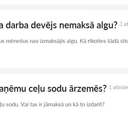
 ja darba devējs nemaksā algu?
1 a
s mēnešus nav izmaksājis algu. Kā rīkoties šādā sit
 saņēmu ceļu sodu ārzemēs?
1 atbilde
sodu. Vai tas ir jāmaksā un kā to izdarīt?