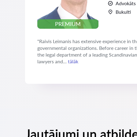
Advokāts
Bukulti
PREMIUM
"Raivis Leimanis has extensive experience in th
governmental organizations. Before career in 
the legal department of a leading Scandinavia
lawyers and...
tālāk
Jautājumi un atbilde