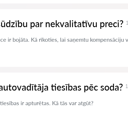
sūdzību par nekvalitatīvu preci?
1
ce ir bojāta. Kā rīkoties, lai saņemtu kompensāciju 
autovadītāja tiesības pēc soda?
1
iesības ir apturētas. Kā tās var atgūt?