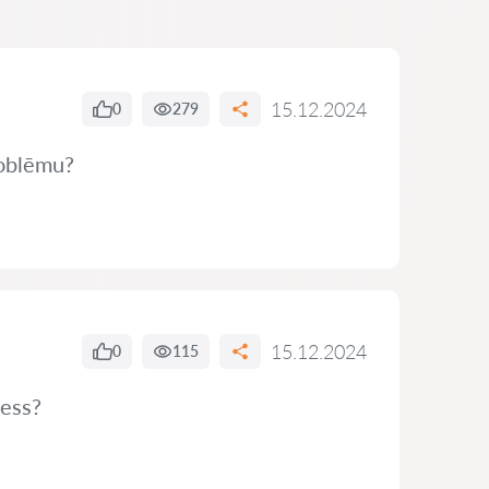
15.12.2024
0
279
problēmu?
15.12.2024
0
115
cess?