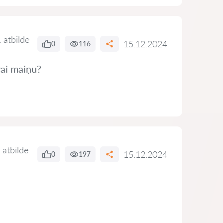
 atbilde
15.12.2024
0
116
vai maiņu?
 atbilde
15.12.2024
0
197