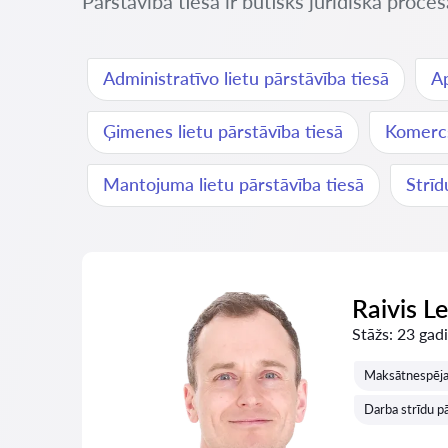
Pārstāvība tiesā ir būtisks juridiskā proce
Administratīvo lietu pārstāvība tiesā
Ap
Ģimenes lietu pārstāvība tiesā
Komercs
Mantojuma lietu pārstāvība tiesā
Strīd
Raivis L
Stāžs:
23 gadi
Maksātnespējas
Darba strīdu pā