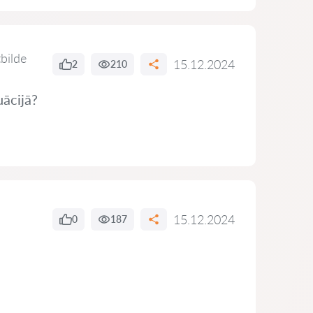
tbilde
15.12.2024
2
210
uācijā?
15.12.2024
0
187