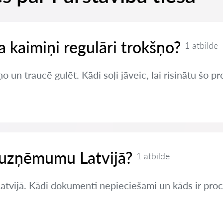
ja kaimiņi regulāri trokšņo?
1 atbilde
o un traucē gulēt. Kādi soļi jāveic, lai risinātu šo 
t uzņēmumu Latvijā?
1 atbilde
Latvijā. Kādi dokumenti nepieciešami un kāds ir pro