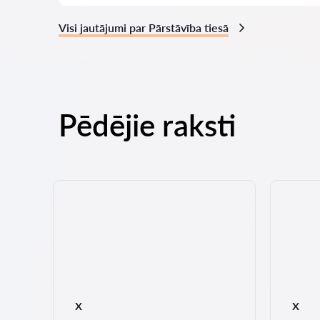
Visi jautājumi par Pārstāvība tiesā
Pēdējie raksti
jā:
x
x