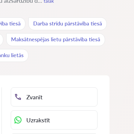
u aizsardzību d...
tālāk
vība tiesā
Darba strīdu pārstāvība tiesā
Maksātnespējas lietu pārstāvība tiesā
nku lietās
Zvanīt
Uzrakstīt