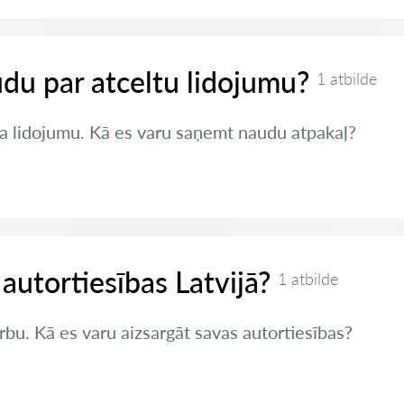
du par atceltu lidojumu?
1 atbilde
a lidojumu. Kā es varu saņemt naudu atpakaļ?
 autortiesības Latvijā?
1 atbilde
rbu. Kā es varu aizsargāt savas autortiesības?