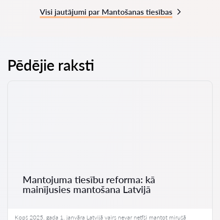
Visi jautājumi par Mantošanas tiesības
Pēdējie raksti
Mantojuma tiesību reforma: kā
mainījusies mantošana Latvijā
Kopš 2025. gada 1. janvāra Latvijā vairs nevar netīši mantot mirušā