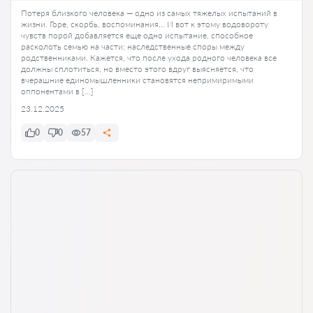
Потеря близкого человека — одно из самых тяжелых испытаний в
жизни. Горе, скорбь, воспоминания… И вот к этому водовороту
чувств порой добавляется еще одно испытание, способное
расколоть семью на части: наследственные споры между
родственниками. Кажется, что после ухода родного человека все
должны сплотиться, но вместо этого вдруг выясняется, что
вчерашние единомышленники становятся непримиримыми
оппонентами в […]
23.12.2025
0
0
57