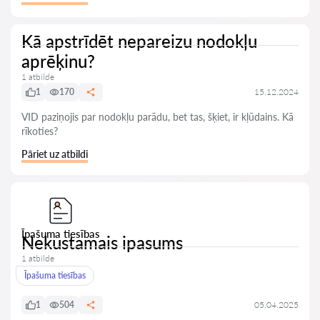
Kā apstrīdēt nepareizu nodokļu
aprēķinu?
1 atbilde
1
170
15.12.2024
VID paziņojis par nodokļu parādu, bet tas, šķiet, ir kļūdains. Kā
rīkoties?
Pāriet uz atbildi
Īpašuma tiesības
Nekustamais ipasums
1 atbilde
Īpašuma tiesības
1
504
05.04.2025