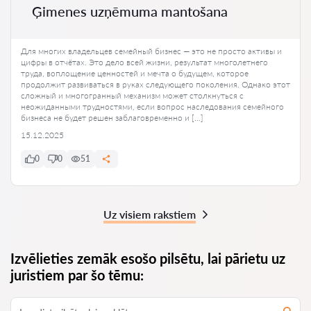
Ģimenes uzņēmuma mantošana
Для многих владельцев семейный бизнес — это не просто активы и
цифры в отчётах. Это дело всей жизни, результат многолетнего
труда, воплощение ценностей и мечта о будущем, которое
продолжит развиваться в руках следующего поколения. Однако этот
сложный и многогранный механизм может столкнуться с
неожиданными трудностями, если вопрос наследования семейного
бизнеса не будет решен заблаговременно и […]
15.12.2025
0
0
51
Uz visiem rakstiem
Izvēlieties zemāk esošo pilsētu, lai pārietu uz
juristiem par šo tēmu: