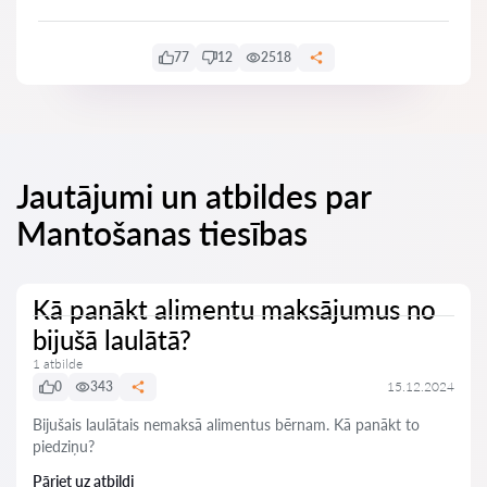
77
12
2518
Jautājumi un atbildes par
Mantošanas tiesības
Kā panākt alimentu maksājumus no
bijušā laulātā?
1 atbilde
0
343
15.12.2024
Bijušais laulātais nemaksā alimentus bērnam. Kā panākt to
piedziņu?
Pāriet uz atbildi