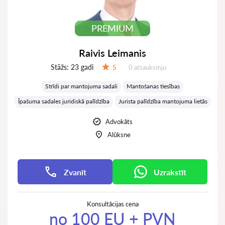
PREMIUM
Raivis Leimanis
Stāžs:
23 gadi
Atsauksmes:
5
0 atsauksmju
Vērtējums:
Strīdi par mantojuma sadali
Mantošanas tiesības
Īpašuma sadales juridiskā palīdzība
Jurista palīdzība mantojuma lietās
Advokāts
Alūksne
Zvanīt
Uzrakstīt
Konsultācijas cena
no 100 EU + PVN