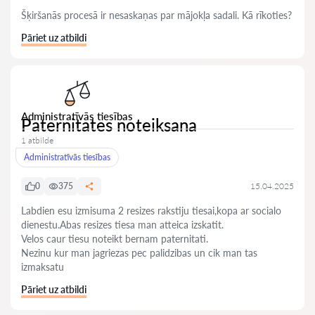
Šķiršanās procesā ir nesaskaņas par mājokļa sadali. Kā rīkoties?
Pāriet uz atbildi
Administratīvās tiesības
Paternitates noteiksana
1 atbilde
Administratīvās tiesības
0
375
15.04.2025
Labdien esu izmisuma 2 resizes rakstiju tiesai,kopa ar socialo
dienestu.Abas resizes tiesa man atteica izskatit.
Velos caur tiesu noteikt bernam paternitati.
Nezinu kur man jagriezas pec palidzibas un cik man tas
izmaksatu
Pāriet uz atbildi