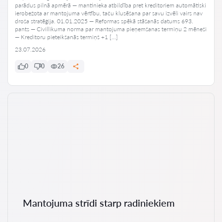
parādus pilnā apmērā — mantinieka atbildība pret kreditoriem automātiski
ierobežota ar mantojuma vērtību, taču klusēšana par savu izvēli vairs nav
droša stratēģija. 01.01.2025 — Reformas spēkā stāšanās datums 693.
pants — Civillikuma norma par mantojuma pieņemšanas termiņu 2 mēneši
— Kreditoru pieteikšanās termiņš +1 […]
23.07.2026
0
0
26
Mantojuma strīdi starp radiniekiem