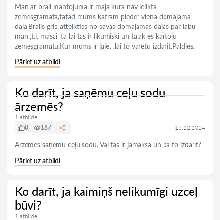
Man ar brali mantojuma ir maja kura nav ielikta
zemesgramata,tatad mums katram pieder viena domajama
dala.Bralis grib atteikties no savas domajamas dalas par labu
man ,t.i. masai .ta lai tas ir likumiski un talak es kartoju
zemesgramatu.Kur mums ir jaiet ,lai to varetu izdarit.Paldies.
Pāriet uz atbildi
Ko darīt, ja saņēmu ceļu sodu
ārzemēs?
1 atbilde
0
187
15.12.2024
Ārzemēs saņēmu ceļu sodu. Vai tas ir jāmaksā un kā to izdarīt?
Pāriet uz atbildi
Ko darīt, ja kaimiņš nelikumīgi uzceļ
būvi?
1 atbilde