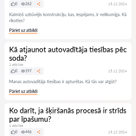
0
262
15.12.2024
Kaimiņš uzbūvējis konstrukciju, kas, iespējams, ir nelikumīga. Kā
rīkoties?
Pāriet uz atbildi
Kā atjaunot autovadītāja tiesības pēc
soda?
1 atbilde
0
197
15.12.2024
Manas autovadītāja tiesības ir apturētas. Kā tās var atgūt?
Pāriet uz atbildi
Ko darīt, ja šķiršanās procesā ir strīds
par īpašumu?
1 atbilde
0
446
15.12.2024