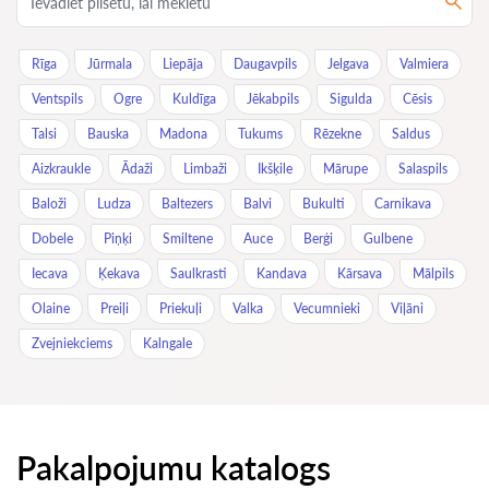
Rīga
Jūrmala
Liepāja
Daugavpils
Jelgava
Valmiera
Ventspils
Ogre
Kuldīga
Jēkabpils
Sigulda
Cēsis
Talsi
Bauska
Madona
Tukums
Rēzekne
Saldus
Aizkraukle
Ādaži
Limbaži
Ikšķile
Mārupe
Salaspils
Baloži
Ludza
Baltezers
Balvi
Bukulti
Carnikava
Dobele
Piņķi
Smiltene
Auce
Berģi
Gulbene
Iecava
Ķekava
Saulkrasti
Kandava
Kārsava
Mālpils
Olaine
Preiļi
Priekuļi
Valka
Vecumnieki
Viļāni
Zvejniekciems
Kalngale
Pakalpojumu katalogs