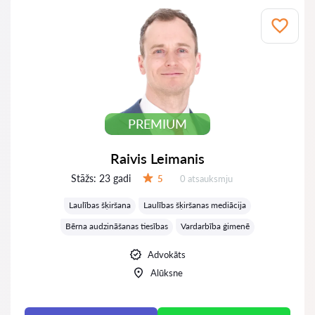
PREMIUM
Raivis Leimanis
Stāžs:
23 gadi
Atsauksmes:
5
0 atsauksmju
Vērtējums:
Laulības šķiršana
Laulības šķiršanas mediācija
Bērna audzināšanas tiesības
Vardarbība ģimenē
Advokāts
Alūksne