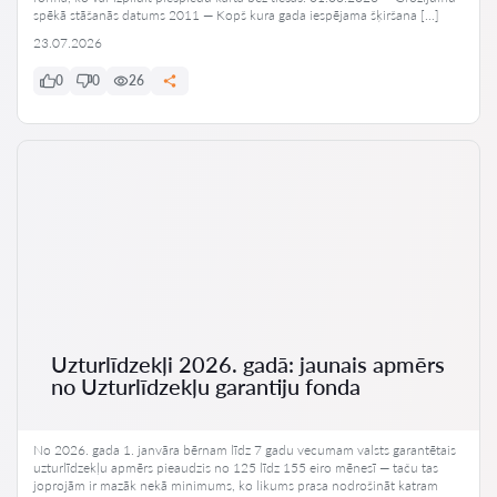
spēkā stāšanās datums 2011 — Kopš kura gada iespējama šķiršana […]
23.07.2026
0
0
26
Uzturlīdzekļi 2026. gadā: jaunais apmērs
no Uzturlīdzekļu garantiju fonda
No 2026. gada 1. janvāra bērnam līdz 7 gadu vecumam valsts garantētais
uzturlīdzekļu apmērs pieaudzis no 125 līdz 155 eiro mēnesī — taču tas
joprojām ir mazāk nekā minimums, ko likums prasa nodrošināt katram