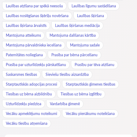
Laulības atzīšana par spēkā neesošu
Laulības līgumu sastādīšana
Laulības noslēgšanas šķēršļu novēršana
Laulības šķiršana
Laulības šķiršana ārvalstīs
Laulības šķiršanas mediācija
Mantojuma atteikums
Mantojuma dalīšanas kārtība
Mantojuma pārvaldnieka iecelšana
Mantojuma sadale
Paternitātes noliegšana
Prasība par bērna pārcelšanu
Prasība par uzturlīdzekļu pārskatīšanu
Prasību par tēva atzīšanu
Saskarsmes tiesības
Sieviešu tiesību aizsardzība
Starptautiskās adopcijas procesi
Starptautiskās ģimenes tiesības
Tiesības uz bērna aizbildnību
Tiesības uz bērna izglītību
Uzturlīdzekļu piedziņa
Vardarbība ģimenē
Vecāku apmeklējumu noteikumi
Vecāku pienākumu noteikšana
Vecāku tiesību atņemšana