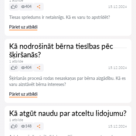
1 atbilde
0
404
15.12.2024
Tiesas spriedums ir netaisnīgs. Kā es varu to apstrīdēt?
Pāriet uz atbildi
Kā nodrošināt bērna tiesības pēc
šķiršanās?
1 atbilde
0
404
15.12.2024
Šķiršanās procesā rodas nesaskaņas par bērna aizgādību. Kā es
varu aizstāvēt bērna intereses?
Pāriet uz atbildi
Kā atgūt naudu par atceltu lidojumu?
1 atbilde
0
148
15.12.2024