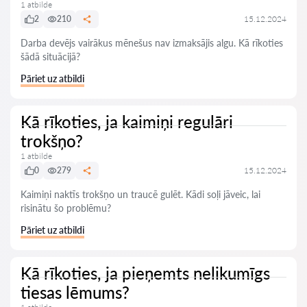
1 atbilde
2
210
15.12.2024
Darba devējs vairākus mēnešus nav izmaksājis algu. Kā rīkoties
šādā situācijā?
Pāriet uz atbildi
Kā rīkoties, ja kaimiņi regulāri
trokšņo?
1 atbilde
0
279
15.12.2024
Kaimiņi naktīs trokšņo un traucē gulēt. Kādi soļi jāveic, lai
risinātu šo problēmu?
Pāriet uz atbildi
Kā rīkoties, ja pieņemts nelikumīgs
tiesas lēmums?