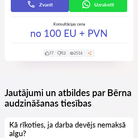
Zvanīt
Uzrakstīt
Konsultācijas cena
no 100 EU + PVN
77
12
2516
Jautājumi un atbildes par Bērna
audzināšanas tiesības
Kā rīkoties, ja darba devējs nemaksā
algu?