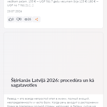
vecākam pašam. 155 € — UGF līdz 7 gadu vecumam (bija 125 €) 180 € —
UGF no 7 līdz 21 […]
23.07.2026
0
0
26
Šķiršanās Latvijā 2026: procedūra un kā
sagatavoties
Развод — это всегда непростой этап в жизни, полный эмоций,
неопределенности и часто боли. Когда речь заходит о расторжении
брака за пределами родной страны, например, в Латвии, ситуация