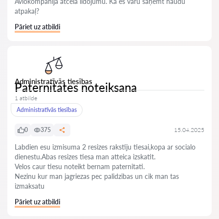
Aviokompānija atcēla lidojumu. Kā es varu saņemt naudu
atpakaļ?
Pāriet uz atbildi
Administratīvās tiesības
Paternitates noteiksana
1 atbilde
Administratīvās tiesības
0
375
15.04.2025
Labdien esu izmisuma 2 resizes rakstiju tiesai,kopa ar socialo
dienestu.Abas resizes tiesa man atteica izskatit.
Velos caur tiesu noteikt bernam paternitati.
Nezinu kur man jagriezas pec palidzibas un cik man tas
izmaksatu
Pāriet uz atbildi