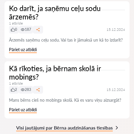
Ko darīt, ja saņēmu ceļu sodu
ārzemēs?
1 atbilde
0
187
15.12.2024
Ārzemēs saņēmu ceļu sodu. Vai tas ir jāmaksā un kā to izdarīt?
Pāriet uz atbildi
Kā rīkoties, ja bērnam skolā ir
mobings?
1 atbilde
2
283
15.12.2024
Mans bērns cieš no mobinga skolā. Kā es varu viņu aizsargāt?
Pāriet uz atbildi
Visi jautājumi par Bērna audzināšanas tiesības