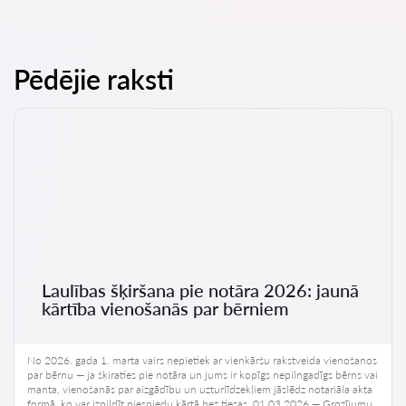
Pēdējie raksti
Laulības šķiršana pie notāra 2026: jaunā
kārtība vienošanās par bērniem
No 2026. gada 1. marta vairs nepietiek ar vienkāršu rakstveida vienošanos
par bērnu — ja šķiraties pie notāra un jums ir kopīgs nepilngadīgs bērns vai
manta, vienošanās par aizgādību un uzturlīdzekļiem jāslēdz notariāla akta
formā, ko var izpildīt piespiedu kārtā bez tiesas. 01.03.2026 — Grozījumu