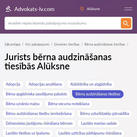
Advokats-lv.com
Alūksne
Sākumlapa
Visi pakalpojumi
Ģimenes tiesības
Bērna audzināšanas tiesības
Jurists bērna audzināšanas
tiesībās Alūksne
Adopcija
Adopcijas anulēšana
Aizbildnība un aizgādnība
Bērna apgādnieka zaudējuma pabalsts
Bērna audzināšanas tiesības
Bērna uzvārda maiņa
Bērna vecuma noteikšana
Bērnu audzināšanas tiesību ierobežošana
Bērnu uzturlīdzekļu pārvaldība
Dzīvesvietas jautājumu risināšana bērnam
Laulāto mantas sadale
Laulāto tiesības uz īpašumu
Laulāto uzticības pārkāpumu risināšana