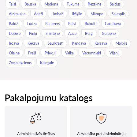
Talsi
Bauska
Madona
Tukums
Rēzekne
Saldus
Aizkraukle
Ādaži
Limbaži
Ikšķile
Mārupe
Salaspils
Baloži
Ludza
Baltezers
Balvi
Bukulti
Carnikava
Dobele
Piņķi
Smiltene
Auce
Berģi
Gulbene
Iecava
Ķekava
Saulkrasti
Kandava
Kārsava
Mālpils
Olaine
Preiļi
Priekuļi
Valka
Vecumnieki
Viļāni
Zvejniekciems
Kalngale
Pakalpojumu katalogs
Administratīvās tiesības
Aizsardzība pret diskrimināciju