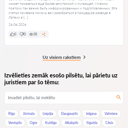
может показаться еще более запутанной и пугающей. Именно
поэтому так важно быть информированным и подготовленным. Эта
статья призвана помочь вам разобраться в процедуре развода в
Латвии в […]
26.06.2026
0
0
38
Uz visiem rakstiem
Izvēlieties zemāk esošo pilsētu, lai pārietu uz
juristiem par šo tēmu:
Rīga
Jūrmala
Liepāja
Daugavpils
Jelgava
Valmiera
Ventspils
Ogre
Kuldīga
Jēkabpils
Sigulda
Cēsis