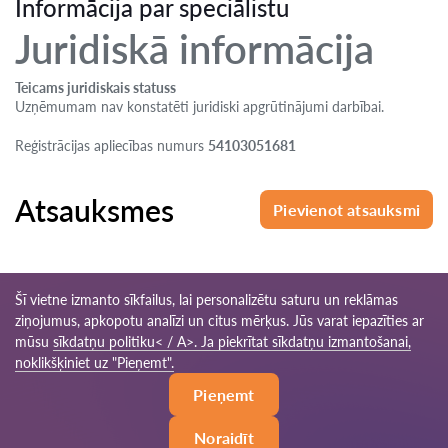
Informācija par speciālistu
Juridiskā informācija
Teicams juridiskais statuss
Uzņēmumam nav konstatēti juridiski apgrūtinājumi darbībai.
Reģistrācijas apliecības numurs
54103051681
Atsauksmes
Pievienot atsauksmi
Šī vietne izmanto sīkfailus, lai personalizētu saturu un reklāmas
ziņojumus, apkopotu analīzi un citus mērķus. Jūs varat iepazīties ar
mūsu
sīkdatņu politiku< / A>. Ja piekrītat sīkdatņu izmantošanai,
© 2026 Advokats-lv.com
noklikšķiniet uz "Pieņemt".
Pieņemt
Lietošanas noteikumi
Saites karte
Mūsu tīkls visā pasaulē
Noraidīt