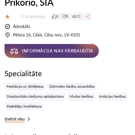
Prikorio, SIA
Atsauksmes:
0 atsauksmju
0
0
23
Vērtējums:
Advokāts
Pētera 16, Cēsis, Cēsu nov., LV-4101
INFORMĀCIJA NAV PĀRBAUDĪTA
Specialitāte
Mediācija un šķīrējtiesa
Dzīvnieku tiesību aizsardzība
Starptautisko darījumu apkalpošana
Muitas tiesības
Aviācijas tiesības
Patērētāju kreditēšana
Izvērst visu