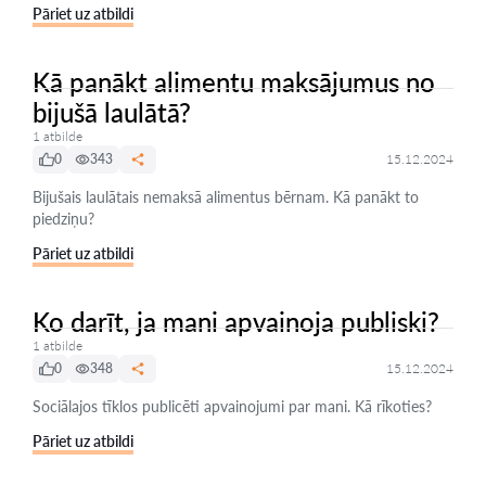
Pāriet uz atbildi
Kā panākt alimentu maksājumus no
bijušā laulātā?
1 atbilde
0
343
15.12.2024
Bijušais laulātais nemaksā alimentus bērnam. Kā panākt to
piedziņu?
Pāriet uz atbildi
Ko darīt, ja mani apvainoja publiski?
1 atbilde
0
348
15.12.2024
Sociālajos tīklos publicēti apvainojumi par mani. Kā rīkoties?
Pāriet uz atbildi