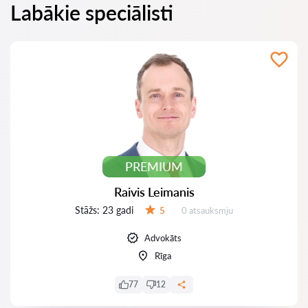
Labākie speciālisti
PREMIUM
Raivis Leimanis
Stāžs:
23 gadi
Atsauksmes:
5
0 atsauksmju
Vērtējums:
Advokāts
Rīga
77
12