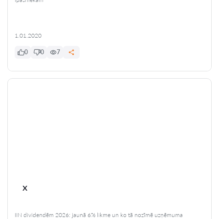
1.01.2020
0
0
7
x
IIN dividendēm 2026: jaunā 6% likme un ko tā nozīmē uzņēmuma