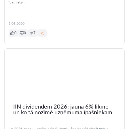
īpašniekam
1.01.2020
0
0
7
IIN dividendēm 2026: jaunā 6% likme
un ko tā nozīmē uzņēmuma īpašniekam
No 2026. gada 1. janvāra daļa dividenžu, kas iepriekš vispār nebija