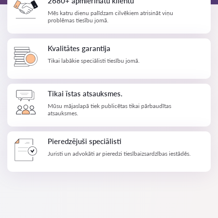
2680+ apmierinātu klientu
Mēs katru dienu palīdzam cilvēkiem atrisināt viņu
problēmas tiesību jomā.
Kvalitātes garantija
Tikai labākie speciālisti tiesību jomā.
Tikai īstas atsauksmes.
Mūsu mājaslapā tiek publicētas tikai pārbaudītas
atsauksmes.
Pieredzējuši speciālisti
Juristi un advokāti ar pieredzi tiesībaizsardzības iestādēs.