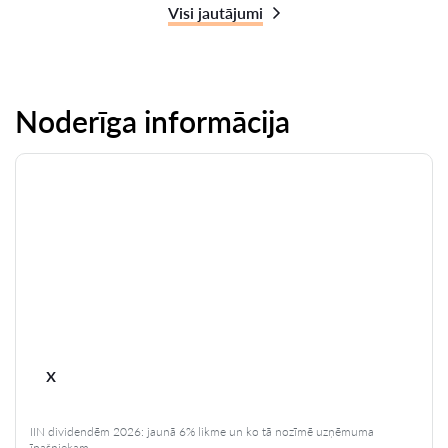
Visi jautājumi
Noderīga informācija
x
IIN dividendēm 2026: jaunā 6% likme un ko tā nozīmē uzņēmuma
īpašniekam