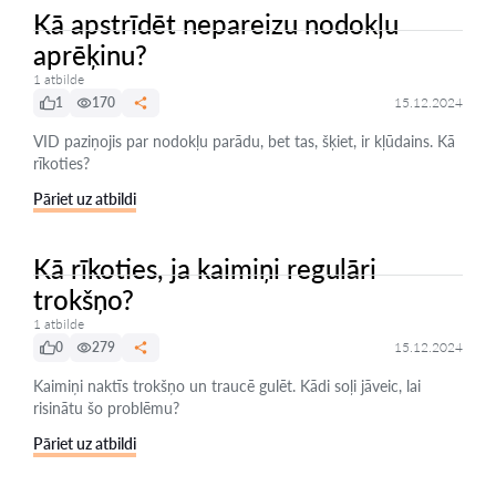
Kā apstrīdēt nepareizu nodokļu
aprēķinu?
1 atbilde
1
170
15.12.2024
VID paziņojis par nodokļu parādu, bet tas, šķiet, ir kļūdains. Kā
rīkoties?
Pāriet uz atbildi
Kā rīkoties, ja kaimiņi regulāri
trokšņo?
1 atbilde
0
279
15.12.2024
Kaimiņi naktīs trokšņo un traucē gulēt. Kādi soļi jāveic, lai
risinātu šo problēmu?
Pāriet uz atbildi