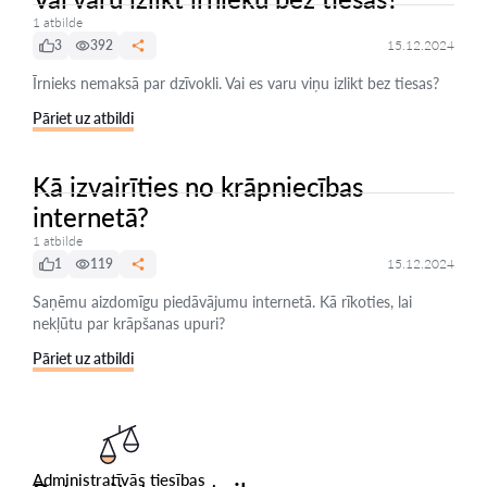
1 atbilde
3
392
15.12.2024
Īrnieks nemaksā par dzīvokli. Vai es varu viņu izlikt bez tiesas?
Pāriet uz atbildi
Kā izvairīties no krāpniecības
internetā?
1 atbilde
1
119
15.12.2024
Saņēmu aizdomīgu piedāvājumu internetā. Kā rīkoties, lai
nekļūtu par krāpšanas upuri?
Pāriet uz atbildi
Administratīvās tiesības