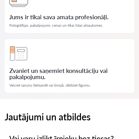
Jums ir tikai sava amata profesionāļi.
Fotogrāfijas, pakalpojumi, cenas un tikai īstas atsauksmes.
Zvaniet un saņemiet konsultāciju vai
pakalpojumu.
Veiciet sarunu tiešsaistē vai birojā, slēdziet līgumu.
Jautājumi un atbildes
Vai varu izlikt īrnieku bez tiesas?