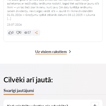
apliekamas ar iedzīvotāju ienākuma nodokli, tagad tiek aplikta ar jaunu 6%
likmi — un tas tieši skar ikvienu, kurš savu SIA daļu turētāja ienākumu
saņem dividenžu, nevis algas veidā. 6% — Jaunā IIN likme dividendēm
01.01.2026 — Grozījumu spēkā stāšanās datums 03.12.2025 — Likuma
[…]
23.07.2026
0
0
17
Uz visiem rakstiem
Cilvēki arī jautā:
Svarīgi jautājumi
Kad vajadzētu vērsties pie advokāta?