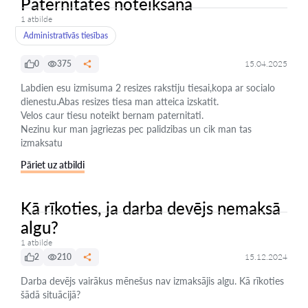
Paternitates noteiksana
1 atbilde
Administratīvās tiesības
0
375
15.04.2025
Labdien esu izmisuma 2 resizes rakstiju tiesai,kopa ar socialo
dienestu.Abas resizes tiesa man atteica izskatit.
Velos caur tiesu noteikt bernam paternitati.
Nezinu kur man jagriezas pec palidzibas un cik man tas
izmaksatu
Pāriet uz atbildi
Kā rīkoties, ja darba devējs nemaksā
algu?
1 atbilde
2
210
15.12.2024
Darba devējs vairākus mēnešus nav izmaksājis algu. Kā rīkoties
šādā situācijā?