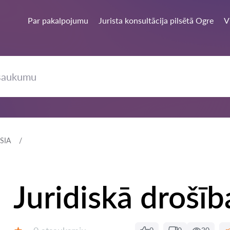
Par pakalpojumu
Jurista konsultācija pilsētā Ogre
V
 SIA
Juridiskā drošīb
Atsauksmes: