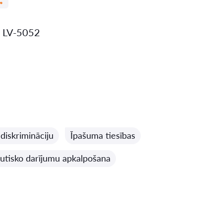
., LV-5052
 diskrimināciju
Īpašuma tiesības
autisko darījumu apkalpošana