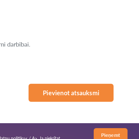
i darbībai.
Pievienot atsauksmi
Pieņemt
datņu politiku< / A>. Ja piekrītat