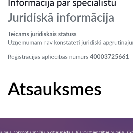
Informācija par speciālistu
Juridiskā informācija
Teicams juridiskais statuss
Uzņēmumam nav konstatēti juridiski apgrūtinājum
Reģistrācijas apliecības numurs
40003725661
Atsauksmes
ņojumus, apkopotu analīzi un citus mērķus. Jūs varat iepazīties ar mūsu
sīk