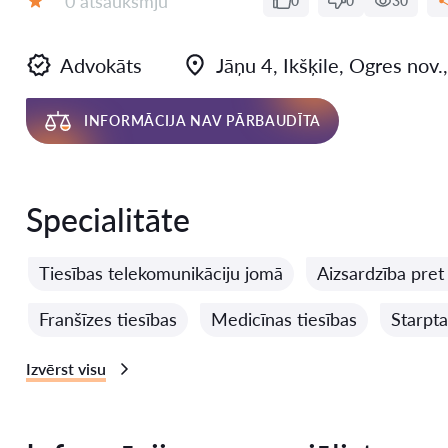
0 atsauksmju
0
0
30
Vērtējums:
Advokāts
Jāņu 4, Ikšķile, Ogres nov
INFORMĀCIJA NAV PĀRBAUDĪTA
Specialitāte
Tiesības telekomunikāciju jomā
Aizsardzība pret
Franšīzes tiesības
Medicīnas tiesības
Starpt
Izvērst visu