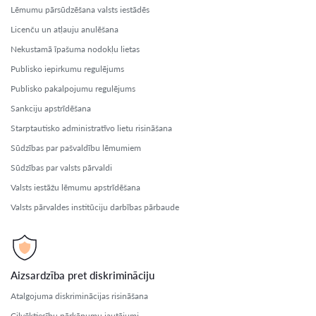
Lēmumu pārsūdzēšana valsts iestādēs
Licenču un atļauju anulēšana
Nekustamā īpašuma nodokļu lietas
Publisko iepirkumu regulējums
Publisko pakalpojumu regulējums
Sankciju apstrīdēšana
Starptautisko administratīvo lietu risināšana
Sūdzības par pašvaldību lēmumiem
Sūdzības par valsts pārvaldi
Valsts iestāžu lēmumu apstrīdēšana
Valsts pārvaldes institūciju darbības pārbaude
Aizsardzība pret diskrimināciju
Atalgojuma diskriminācijas risināšana
Cilvēktiesību pārkāpumu jautājumi