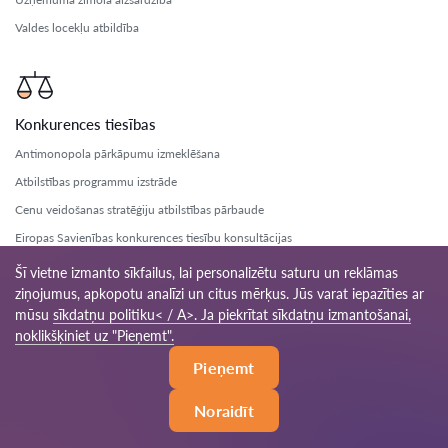
Valdes locekļu atbildība
Konkurences tiesības
Antimonopola pārkāpumu izmeklēšana
Atbilstības programmu izstrāde
Cenu veidošanas stratēģiju atbilstības pārbaude
Eiropas Savienības konkurences tiesību konsultācijas
Karteli un monopolistiskās prakses risināšana
Šī vietne izmanto sīkfailus, lai personalizētu saturu un reklāmas
ziņojumus, apkopotu analīzi un citus mērķus. Jūs varat iepazīties ar
Kartelīšu darbības juridiskā analīze
mūsu
sīkdatņu politiku< / A>. Ja piekrītat sīkdatņu izmantošanai,
Konfidenciālās informācijas aizsardzība
noklikšķiniet uz "Pieņemt".
Konkurences ierobežojumu riska pārvaldība
Pieņemt
Konkurences iestāžu izmeklēšanu atbalsts
Konkurences likuma pārkāpumu izmeklēšana
Noraidīt
Konkurences politikas konsultācijas