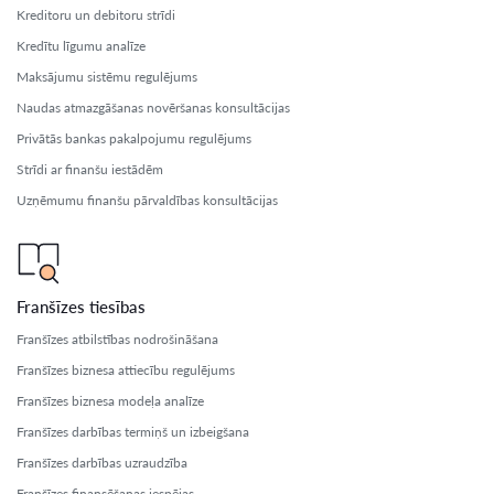
Kreditoru un debitoru strīdi
Kredītu līgumu analīze
Maksājumu sistēmu regulējums
Naudas atmazgāšanas novēršanas konsultācijas
Privātās bankas pakalpojumu regulējums
Strīdi ar finanšu iestādēm
Uzņēmumu finanšu pārvaldības konsultācijas
Franšīzes tiesības
Franšīzes atbilstības nodrošināšana
Franšīzes biznesa attiecību regulējums
Franšīzes biznesa modeļa analīze
Franšīzes darbības termiņš un izbeigšana
Franšīzes darbības uzraudzība
Franšīzes finansēšanas iespējas