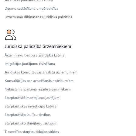
Līgumu sastādīšana un pārvaldība
Uzņēmumu dibināšanas juridiskā palīdzība
Juridiskā palīdzība ārzemniekiem
Ārzemnieku tiesību aizsardzība Latvijā
Imigrācijas jautājumu risināšana
Juridiskās konsultācijas ārvalstu uzņēmumiem
Konsultācijas par uzturēšanās noteikumiem
Nekustamā īpašuma iegāde ārzemniekiem
Starptautiskā mantojuma jautājumi
Starptautiskās investīcijas Latvijā
Starptautisko laulību tiesības
Starptautisko šķīrējtiesu jautājumi
Tiesvedība starptautiskajos strīdos