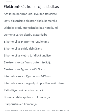
Elektroniskās komercijas tiesības
Atbildība par produktu kvalitāti tiešsaistē
Datu aizsardzība elektroniskajā komercijā
Digitālo produktu tirdzniecības noteikumi
Domēna vārdu tiesību aizsardzība
E-komercijas platformu regulējums
E-komercijas strīdu risināšana
E-komercijas vietņu juridiskā analīze
Elektronisko darījumu autentifikācija
Elektronisko līgumu sastādīšana
Interneta veikalu līgumu sastādīšana
Interneta veikalu regulējošo prasību ievērošana
Patērētāju tiesības e-komercijā
Personas datu apstrāde e-komercijā
Starptautiskā e-komercija
Starptautiskās e-komercijas darījumu konsultācijas