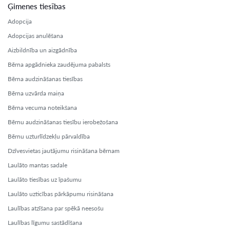
Ģimenes tiesības
Adopcija
Adopcijas anulēšana
Aizbildnība un aizgādnība
Bērna apgādnieka zaudējuma pabalsts
Bērna audzināšanas tiesības
Bērna uzvārda maiņa
Bērna vecuma noteikšana
Bērnu audzināšanas tiesību ierobežošana
Bērnu uzturlīdzekļu pārvaldība
Dzīvesvietas jautājumu risināšana bērnam
Laulāto mantas sadale
Laulāto tiesības uz īpašumu
Laulāto uzticības pārkāpumu risināšana
Laulības atzīšana par spēkā neesošu
Laulības līgumu sastādīšana