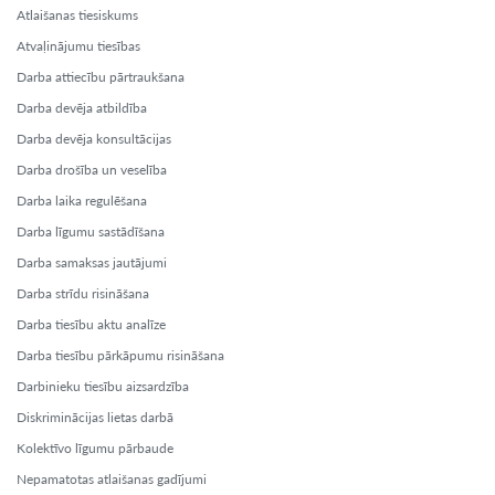
Atlaišanas tiesiskums
Atvaļinājumu tiesības
Darba attiecību pārtraukšana
Darba devēja atbildība
Darba devēja konsultācijas
Darba drošība un veselība
Darba laika regulēšana
Darba līgumu sastādīšana
Darba samaksas jautājumi
Darba strīdu risināšana
Darba tiesību aktu analīze
Darba tiesību pārkāpumu risināšana
Darbinieku tiesību aizsardzība
Diskriminācijas lietas darbā
Kolektīvo līgumu pārbaude
Nepamatotas atlaišanas gadījumi