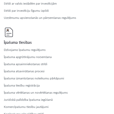
Strīdi ar valsts iestādēm par investīcijām
Strīdi par investīciju līgumu izpildi
Uzņēmumu apvienošanās un pārņemšanas regulējums
Īpašuma tiesības
Dzīvojamo īpašumu regulējums
Īpašuma apgrūtinājumu noņemšana
Īpašuma apsaimniekošanas strīdi
Īpašuma atsavināšanas procesi
Īpašuma izmantošanas noteikumu pārkāpumi
Īpašuma tiesību reģistrācija
Īpašuma vērtēšanas un novērtēšanas regulējums
Juridiskā palīdzība īpašuma iegūšanā
Komercīpašumu tiesību jautājumi
Kopīpašuma pārvaldības strīdi