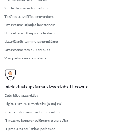
Studentu vīzu noformēšana
Tiesības uz izglītību imigrantiem
Uzturēšanās atļaujas investoriem
Uzturēšanās atļaujas studentiem
Uzturēšanās termiņu pagarināšana
Uzturēšanās tiesību pārbaude
Vīzu pārkāpumu risināšana
Intelektuālā īpašuma aizsardzība IT nozarē
Datu bāzu aizsardzība
Digitālā satura autortiesību jautājumi
Interneta domēnu tiesību aizsardzība
IT nozares komercnoslēpumu aizsardzība
IT produktu atbilstības pārbaude