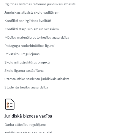
Izglītības sistēmas reformas juridiskais atbalsts
Juridiskais atbalsts skolu vadītājiem
Konflikti par izglītības kvalitāti
Konflikti starp skolām un vecākiem
Mācību materiālu autortiesību aizsardzība
Pedagogu nodarbinātības līgumi
Privātskolu regulējums
Skolu infrastruktūras projekti
Skolu līgumu sastādīšana
Starptautisko studentu juridiskais atbalsts
Studentu tiesību aizsardzība
Juridiskā biznesa vadība
Darba attiecību regulējums
Juridiskās pārbaudes un auditi