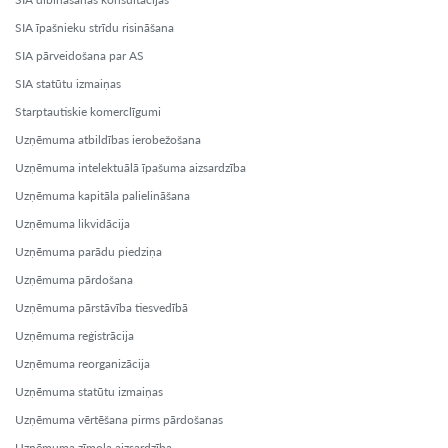
SIA īpašnieku strīdu risināšana
SIA pārveidošana par AS
SIA statūtu izmaiņas
Starptautiskie komerclīgumi
Uzņēmuma atbildības ierobežošana
Uzņēmuma intelektuālā īpašuma aizsardzība
Uzņēmuma kapitāla palielināšana
Uzņēmuma likvidācija
Uzņēmuma parādu piedziņa
Uzņēmuma pārdošana
Uzņēmuma pārstāvība tiesvedībā
Uzņēmuma reģistrācija
Uzņēmuma reorganizācija
Uzņēmuma statūtu izmaiņas
Uzņēmuma vērtēšana pirms pārdošanas
Uzņēmuma zīmola aizsardzība