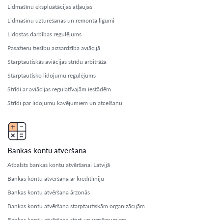
Lidmašīnu ekspluatācijas atļaujas
Lidmašīnu uzturēšanas un remonta līgumi
Lidostas darbības regulējums
Pasažieru tiesību aizsardzība aviācijā
Starptautiskās aviācijas strīdu arbitrāža
Starptautisko lidojumu regulējums
Strīdi ar aviācijas regulatīvajām iestādēm
Strīdi par lidojumu kavējumiem un atcelšanu
Bankas kontu atvēršana
Atbalsts bankas kontu atvēršanai Latvijā
Bankas kontu atvēršana ar kredītlīniju
Bankas kontu atvēršana ārzonās
Bankas kontu atvēršana starptautiskām organizācijām
Bankas kontu atvēršana start-up uzņēmumiem