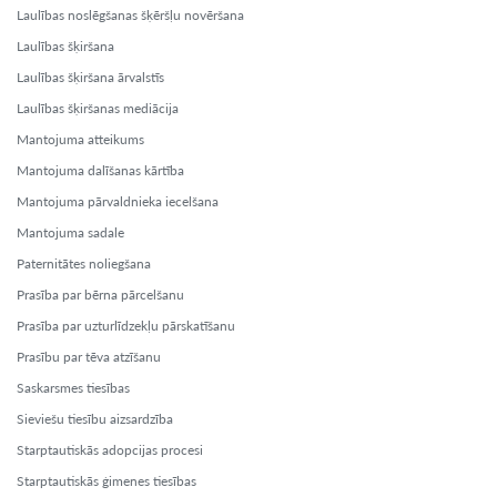
Laulības noslēgšanas šķēršļu novēršana
Laulības šķiršana
Laulības šķiršana ārvalstīs
Laulības šķiršanas mediācija
Mantojuma atteikums
Mantojuma dalīšanas kārtība
Mantojuma pārvaldnieka iecelšana
Mantojuma sadale
Paternitātes noliegšana
Prasība par bērna pārcelšanu
Prasība par uzturlīdzekļu pārskatīšanu
Prasību par tēva atzīšanu
Saskarsmes tiesības
Sieviešu tiesību aizsardzība
Starptautiskās adopcijas procesi
Starptautiskās ģimenes tiesības