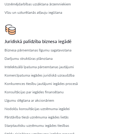
Uzņēmējdarbības uzsākšana ārzemniekiem
Vīzu un uzturēšanās atļauju iegūšana
Juridiskā palīdzība biznesa iegādē
Biznesa pārņemšanas līgumu sagatavošana
Darījumu struktūras plānošana
Intelektuālā īpašuma pārņemšanas jautājumi
Komercīpašuma iegādes juridiskā uzraudzība
Konkurences tiesību jautājumi iegādes procesā
Konsultācijas par iegādes finansēšanu
Līgumu slēgšana ar akcionāriem
Nodokļu konsultācijas uzņēmuma iegādei
Pārstāvība tiesā uzņēmuma iegādes lietās
Starptautisku uzņēmumu iegādes tiesības
Strīdu risināšana uzņēmuma iegādes procesā