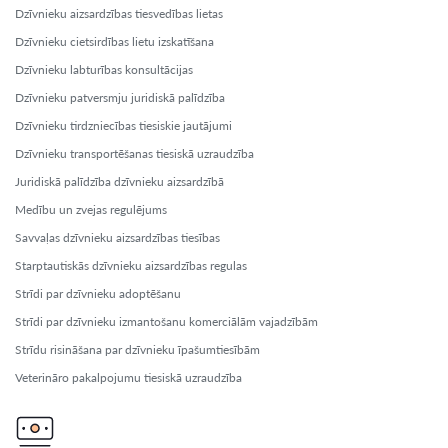
Dzīvnieku aizsardzības tiesvedības lietas
Dzīvnieku cietsirdības lietu izskatīšana
Dzīvnieku labturības konsultācijas
Dzīvnieku patversmju juridiskā palīdzība
Dzīvnieku tirdzniecības tiesiskie jautājumi
Dzīvnieku transportēšanas tiesiskā uzraudzība
Juridiskā palīdzība dzīvnieku aizsardzībā
Medību un zvejas regulējums
Savvaļas dzīvnieku aizsardzības tiesības
Starptautiskās dzīvnieku aizsardzības regulas
Strīdi par dzīvnieku adoptēšanu
Strīdi par dzīvnieku izmantošanu komerciālām vajadzībām
Strīdu risināšana par dzīvnieku īpašumtiesībām
Veterināro pakalpojumu tiesiskā uzraudzība