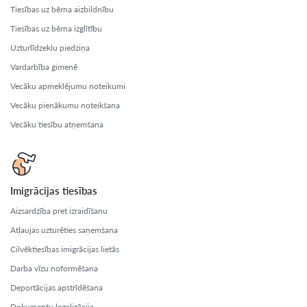
Tiesības uz bērna aizbildnību
Tiesības uz bērna izglītību
Uzturlīdzekļu piedziņa
Vardarbība ģimenē
Vecāku apmeklējumu noteikumi
Vecāku pienākumu noteikšana
Vecāku tiesību atņemšana
Imigrācijas tiesības
Aizsardzība pret izraidīšanu
Atļaujas uzturēties saņemšana
Cilvēktiesības imigrācijas lietās
Darba vīzu noformēšana
Deportācijas apstrīdēšana
Dokumentu legalizācija