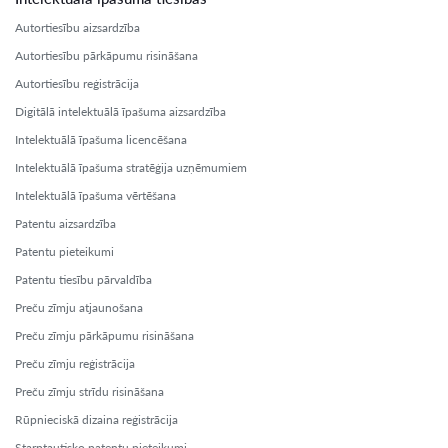
Autortiesību aizsardzība
Autortiesību pārkāpumu risināšana
Autortiesību reģistrācija
Digitālā intelektuālā īpašuma aizsardzība
Intelektuālā īpašuma licencēšana
Intelektuālā īpašuma stratēģija uzņēmumiem
Intelektuālā īpašuma vērtēšana
Patentu aizsardzība
Patentu pieteikumi
Patentu tiesību pārvaldība
Preču zīmju atjaunošana
Preču zīmju pārkāpumu risināšana
Preču zīmju reģistrācija
Preču zīmju strīdu risināšana
Rūpnieciskā dizaina reģistrācija
Starptautisko patentu pieteikumi