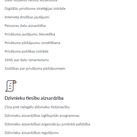
Digitālās privātuma stratēģijas izstrāde
Interneta drošības jautājumi
Personas datu aizsardzība
Privātuma jautājumu tiesvedība
Privātuma pārkāpumu izmeklēšana
Privātuma politikas izstrāde
Strīdi par datu izmantošanu
Sūdzības par privātuma pārkāpumiem
Dzīvnieku tiesību aizsardzība
Cīņa pret nelegālu dzīvnieku tirdzniecību
Dzīvnieku aizsardzības izglītojošās programmas
Dzīvnieku aizsardzības organizāciju juridiskā palīdzība
Dzīvnieku aizsardzības regulējums