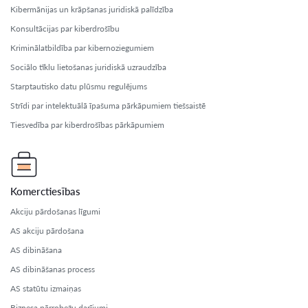
Kibermānijas un krāpšanas juridiskā palīdzība
Konsultācijas par kiberdrošību
Kriminālatbildība par kibernoziegumiem
Sociālo tīklu lietošanas juridiskā uzraudzība
Starptautisko datu plūsmu regulējums
Strīdi par intelektuālā īpašuma pārkāpumiem tiešsaistē
Tiesvedība par kiberdrošības pārkāpumiem
Komerctiesības
Akciju pārdošanas līgumi
AS akciju pārdošana
AS dibināšana
AS dibināšanas process
AS statūtu izmaiņas
Biznesa pārrobežu darījumi