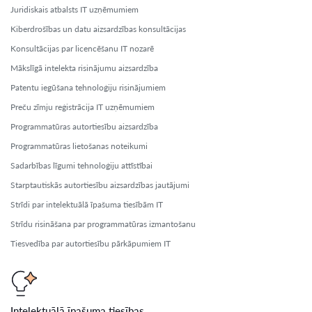
Juridiskais atbalsts IT uzņēmumiem
Kiberdrošības un datu aizsardzības konsultācijas
Konsultācijas par licencēšanu IT nozarē
Mākslīgā intelekta risinājumu aizsardzība
Patentu iegūšana tehnoloģiju risinājumiem
Preču zīmju reģistrācija IT uzņēmumiem
Programmatūras autortiesību aizsardzība
Programmatūras lietošanas noteikumi
Sadarbības līgumi tehnoloģiju attīstībai
Starptautiskās autortiesību aizsardzības jautājumi
Strīdi par intelektuālā īpašuma tiesībām IT
Strīdu risināšana par programmatūras izmantošanu
Tiesvedība par autortiesību pārkāpumiem IT
Intelektuālā īpašuma tiesības