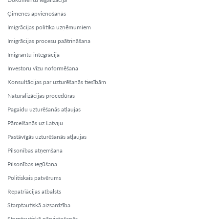
Ģimenes apvienošanās
Imigrācijas politika uzņēmumiem
Imigrācijas procesu paātrināšana
Imigrantu integrācija
Investoru vīzu noformēšana
Konsultācijas par uzturēšanās tiesībām
Naturalizācijas procedūras
Pagaidu uzturēšanās atļaujas
Pārcelšanās uz Latviju
Pastāvīgās uzturēšanās atļaujas
Pilsonības atņemšana
Pilsonības iegūšana
Politiskais patvērums
Repatriācijas atbalsts
Starptautiskā aizsardzība
Starptautiskā pārvietošanās