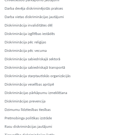
Darba devēja diskriminējošās prakses
Darba vietas diskriminācijas jautājumi
Diskriminācija invaliditātes dēļ
Diskriminācija izglītības iestādēs
Diskriminācija pēc reliģijas
Diskriminācija pēc vecuma
Diskriminācija sabiedriskajā sektorā
Diskriminācija sabiedriskajā transportā
Diskriminācija starptautiskās organizācijās
Diskriminācija veselības aprūpē
Diskriminācijas pārkāpumu izmeklēšana
Diskriminācijas prevencija
Dzimumu līdztiesības tiesības
Pretmobinga politikas izstrāde
Rasu diskriminācijas jautājumi
Tiesvedība diskriminācijas lietās