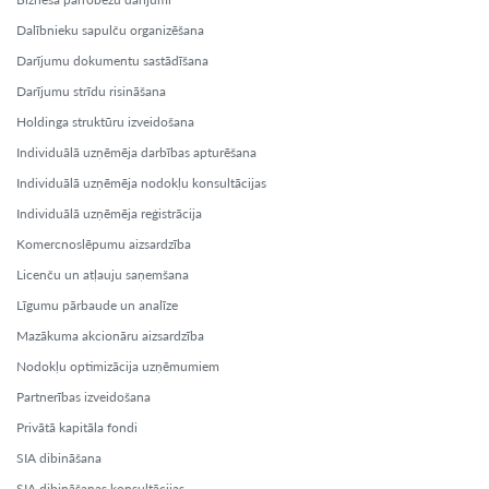
Dalībnieku sapulču organizēšana
Darījumu dokumentu sastādīšana
Darījumu strīdu risināšana
Holdinga struktūru izveidošana
Individuālā uzņēmēja darbības apturēšana
Individuālā uzņēmēja nodokļu konsultācijas
Individuālā uzņēmēja reģistrācija
Komercnoslēpumu aizsardzība
Licenču un atļauju saņemšana
Līgumu pārbaude un analīze
Mazākuma akcionāru aizsardzība
Nodokļu optimizācija uzņēmumiem
Partnerības izveidošana
Privātā kapitāla fondi
SIA dibināšana
SIA dibināšanas konsultācijas