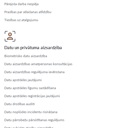
Pārejoša darba nespēja
Prasības par atlaišanas atlīdzību
Tiesības uz atalgojumu
Datu un privātuma aizsardzība
Biometrisko datu aizsardzība
Datu aizsardzības amatpersonas konsultācijas
Datu aizsardzības regulējuma ievērošana
Datu apstrādes jautājumi
Datu apstrādes līgumu sastādīšana
Datu apstrādes reģistrācijas jautājumi
Datu drošības auditi
Datu noplūdes incidentu risināšana
Datu pārrobežu pārsūtīšanas regulējums
Datu subjektu tiesību aizsardzība