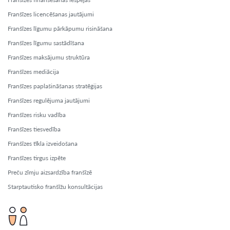
Franšīzes licencēšanas jautājumi
Franšīzes līgumu pārkāpumu risināšana
Franšīzes līgumu sastādīšana
Franšīzes maksājumu struktūra
Franšīzes mediācija
Franšīzes paplašināšanas stratēģijas
Franšīzes regulējuma jautājumi
Franšīzes risku vadība
Franšīzes tiesvedība
Franšīzes tīkla izveidošana
Franšīzes tirgus izpēte
Preču zīmju aizsardzība franšīzē
Starptautisko franšīžu konsultācijas