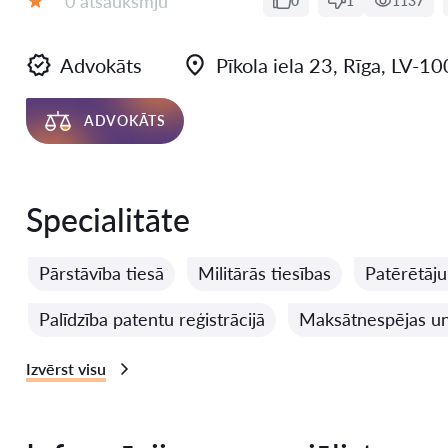
0 atsauksmju
0
1
1137
Vērtējums:
Advokāts
Pīkola iela 23, Rīga, LV-1
ADVOKĀTS
Specialitāte
Pārstāvība tiesā
Militārās tiesības
Patērētāju
Palīdzība patentu reģistrācijā
Maksātnespējas un 
Izvērst visu