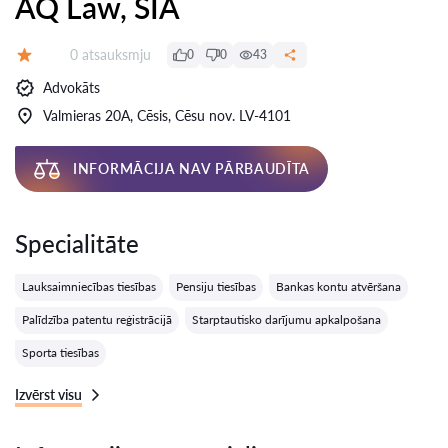
AQ Law, SIA
Atsauksmes:
0 atsauksmju
0
0
43
Vērtējums:
Advokāts
Valmieras 20A, Cēsis, Cēsu nov. LV-4101
INFORMĀCIJA NAV PĀRBAUDĪTA
Specialitāte
Lauksaimniecības tiesības
Pensiju tiesības
Bankas kontu atvēršana
Palīdzība patentu reģistrācijā
Starptautisko darījumu apkalpošana
Sporta tiesības
Izvērst visu