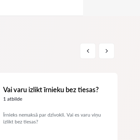
Vai varu izlikt īrnieku bez tiesas?
Ko 
būv
1 atbilde
1 at
Īrnieks nemaksā par dzīvokli. Vai es varu viņu
izlikt bez tiesas?
Kaim
iesp