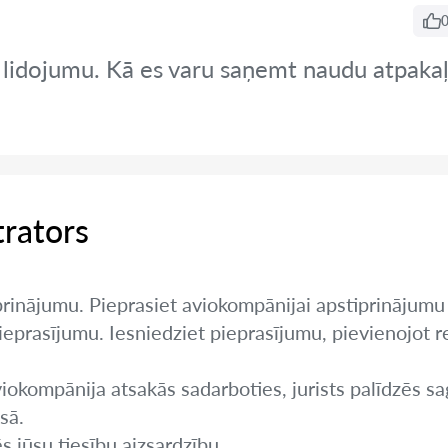
 lidojumu. Kā es varu saņemt naudu atpaka
trators
prinājumu. Pieprasiet aviokompānijai apstiprinājumu
eprasījumu. Iesniedziet pieprasījumu, pievienojot 
aviokompānija atsakās sadarboties, jurists palīdzēs sa
sā.
s jūsu tiesību aizsardzību.