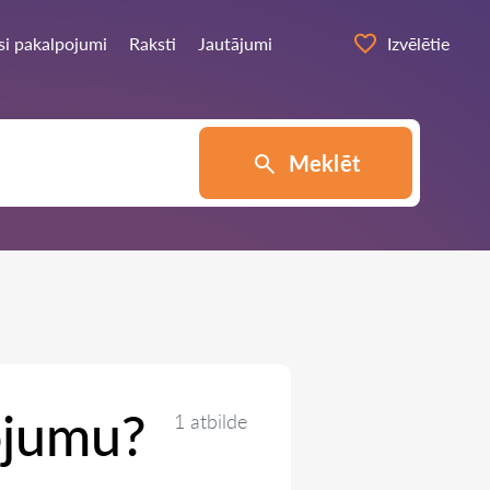
si pakalpojumi
Raksti
Jautājumi
Izvēlētie
Meklēt
ojumu?
1 atbilde