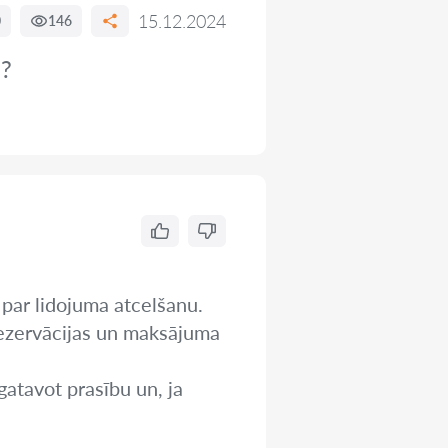
15.12.2024
0
146
ļ?
 par lidojuma atcelšanu.
rezervācijas un maksājuma
gatavot prasību un, ja