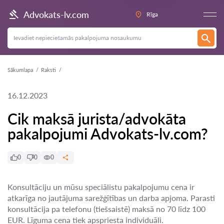
Advokats-lv.com
Rīga
Sākumlapa
Raksti
16.12.2023
Cik maksā jurista/advokāta
pakalpojumi Advokats-lv.com?
0
0
0
Konsultāciju un mūsu speciālistu pakalpojumu cena ir
atkarīga no jautājuma sarežģītības un darba apjoma. Parasti
konsultācija pa telefonu (tiešsaistē) maksā no 70 līdz 100
EUR. Līguma cena tiek apspriesta individuāli.