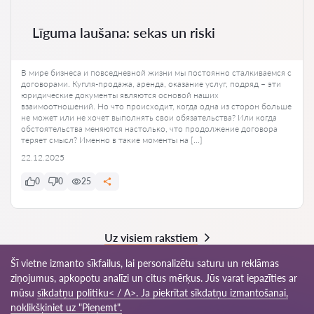
Līguma laušana: sekas un riski
В мире бизнеса и повседневной жизни мы постоянно сталкиваемся с
договорами. Купля-продажа, аренда, оказание услуг, подряд – эти
юридические документы являются основой наших
взаимоотношений. Но что происходит, когда одна из сторон больше
не может или не хочет выполнять свои обязательства? Или когда
обстоятельства меняются настолько, что продолжение договора
теряет смысл? Именно в такие моменты на […]
22.12.2025
0
0
25
Uz visiem rakstiem
Šī vietne izmanto sīkfailus, lai personalizētu saturu un reklāmas
ziņojumus, apkopotu analīzi un citus mērķus. Jūs varat iepazīties ar
mūsu
sīkdatņu politiku< / A>. Ja piekrītat sīkdatņu izmantošanai,
© 2026 Advokats-lv.com
noklikšķiniet uz "Pieņemt".