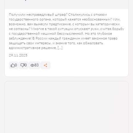
Получили несправедливый штраф? Столкнулись с отказом
государственного органа, который кажется необоснованным? Или,
возможно, вам вынесли предписание, с которым вы категорически
не согласны? Многие в такой ситуации опускают руки, считая борьбу
с государственной машиной бессмысленной. Но это глубокое
заблуждение! В России каждый гражданин имеет законное право
защищать свои интересы, и знание того, как обжаловать
административное решение, […]
29.11.2025
0
0
83