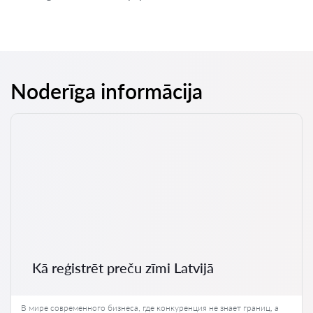
Noderīga informācija
Kā reģistrēt preču zīmi Latvijā
В мире современного бизнеса, где конкуренция не знает границ, а