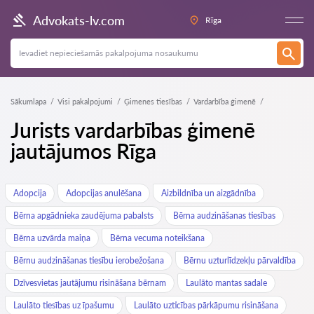
Advokats-lv.com
Rīga
Sākumlapa
Visi pakalpojumi
Ģimenes tiesības
Vardarbība ģimenē
Jurists vardarbības ģimenē
jautājumos Rīga
Adopcija
Adopcijas anulēšana
Aizbildnība un aizgādnība
Bērna apgādnieka zaudējuma pabalsts
Bērna audzināšanas tiesības
Bērna uzvārda maiņa
Bērna vecuma noteikšana
Bērnu audzināšanas tiesību ierobežošana
Bērnu uzturlīdzekļu pārvaldība
Dzīvesvietas jautājumu risināšana bērnam
Laulāto mantas sadale
Laulāto tiesības uz īpašumu
Laulāto uzticības pārkāpumu risināšana