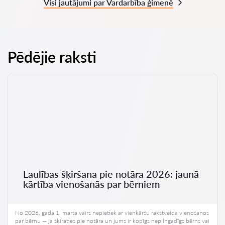
Visi jautājumi par Vardarbība ģimenē
Pēdējie raksti
Laulības šķiršana pie notāra 2026: jaunā
kārtība vienošanās par bērniem
No 2026. gada 1. marta vairs nepietiek ar vienkāršu rakstveida vienošanos
par bērnu — ja šķiraties pie notāra un jums ir kopīgs nepilngadīgs bērns vai