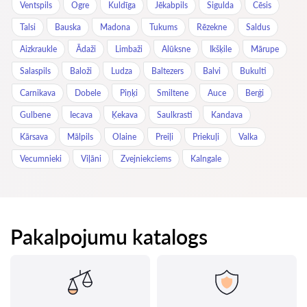
Ventspils
Ogre
Kuldīga
Jēkabpils
Sigulda
Cēsis
Talsi
Bauska
Madona
Tukums
Rēzekne
Saldus
Aizkraukle
Ādaži
Limbaži
Alūksne
Ikšķile
Mārupe
Salaspils
Baloži
Ludza
Baltezers
Balvi
Bukulti
Carnikava
Dobele
Piņķi
Smiltene
Auce
Berģi
Gulbene
Iecava
Ķekava
Saulkrasti
Kandava
Kārsava
Mālpils
Olaine
Preiļi
Priekuļi
Valka
Vecumnieki
Viļāni
Zvejniekciems
Kalngale
Pakalpojumu katalogs