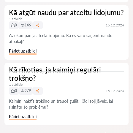
Kā atgūt naudu par atceltu lidojumu?
1 atbilde
0
146
15.12.2024
Aviokompānija atcēla lidojumu. Kā es varu saņemt naudu
atpakaļ?
Pāriet uz atbildi
Kā rīkoties, ja kaimiņi regulāri
trokšņo?
1 atbilde
0
279
15.12.2024
Kaimiņi naktīs trokšņo un traucē gulēt. Kādi soļi jāveic, lai
risinātu šo problēmu?
Pāriet uz atbildi