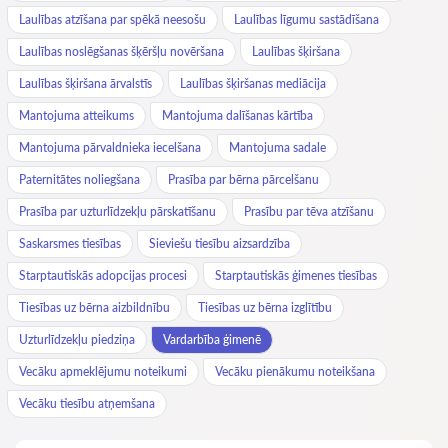
Laulības atzīšana par spēkā neesošu
Laulības līgumu sastādīšana
Laulības noslēgšanas šķēršļu novēršana
Laulības šķiršana
Laulības šķiršana ārvalstīs
Laulības šķiršanas mediācija
Mantojuma atteikums
Mantojuma dalīšanas kārtība
Mantojuma pārvaldnieka iecelšana
Mantojuma sadale
Paternitātes noliegšana
Prasība par bērna pārcelšanu
Prasība par uzturlīdzekļu pārskatīšanu
Prasību par tēva atzīšanu
Saskarsmes tiesības
Sieviešu tiesību aizsardzība
Starptautiskās adopcijas procesi
Starptautiskās ģimenes tiesības
Tiesības uz bērna aizbildnību
Tiesības uz bērna izglītību
Uzturlīdzekļu piedziņa
Vardarbība ģimenē
Vecāku apmeklējumu noteikumi
Vecāku pienākumu noteikšana
Vecāku tiesību atņemšana