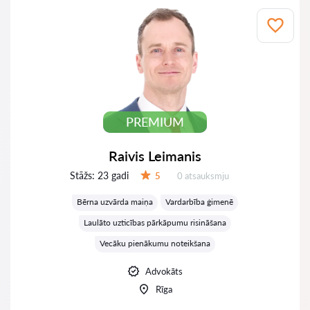
PREMIUM
Raivis Leimanis
Stāžs:
23 gadi
Atsauksmes:
5
0 atsauksmju
Vērtējums:
Bērna uzvārda maiņa
Vardarbība ģimenē
Laulāto uzticības pārkāpumu risināšana
Vecāku pienākumu noteikšana
Advokāts
Rīga