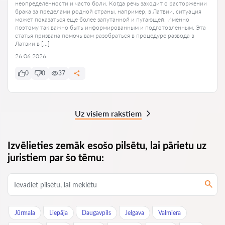
неопределенности и часто боли. Когда речь заходит о расторжении
брака за пределами родной страны, например, в Латвии, ситуация
может показаться еще более запутанной и пугающей. Именно
поэтому так важно быть информированным и подготовленным. Эта
статья призвана помочь вам разобраться в процедуре развода в
Латвии в […]
26.06.2026
0
0
37
Uz visiem rakstiem
Izvēlieties zemāk esošo pilsētu, lai pārietu uz
juristiem par šo tēmu:
Jūrmala
Liepāja
Daugavpils
Jelgava
Valmiera