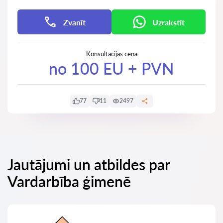
Zvanīt
Uzrakstīt
Konsultācijas cena
no 100 EU + PVN
77
11
2497
Jautājumi un atbildes par
Vardarbība ģimenē