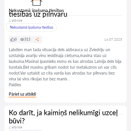
Nekustamā īpašuma tiesības
tiesibas uz pilnvaru
1 atbilde
Nekustamā īpašuma tiesības
0
313
14.07.2025
Labdien man tada situacija dels aizbrauca uz Zviedriju un
uzstaisija avariju vinu iesidinaja cietuma,masina stau uz
laukuma.Masinai ipasnieks esmu es kas atrodas Latvija dels bija
turetais.Bet masinu gribam nodot tur metaluznos un var cits
nodot.Var uztaisit uz cita varda kas atrodas tur pilnvaru bez
vina lai vins rikojas tur bez manis .
Paldies
Pāriet uz atbildi
Ko darīt, ja kaimiņš nelikumīgi uzceļ
būvi?
1 atbilde