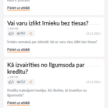
kāds ir process?
Pāriet uz atbildi
Vai varu izlikt īrnieku bez tiesas?
1 atbilde
3
392
15.12.2024
Īrnieks nemaksā par dzīvokli. Vai es varu viņu izlikt bez tiesas?
Pāriet uz atbildi
Kā izvairīties no līgumsoda par
kredītu?
1 atbilde
1
212
15.12.2024
Kredīta maksājumi kavējas. Kā rīkoties, lai izvairītos no
līgumsoda?
Pāriet uz atbildi