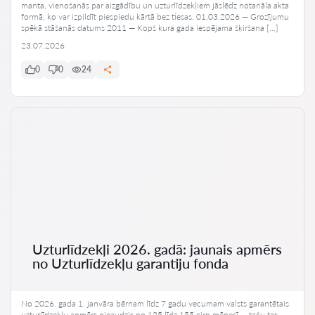
manta, vienošanās par aizgādību un uzturlīdzekļiem jāslēdz notariāla akta
formā, ko var izpildīt piespiedu kārtā bez tiesas. 01.03.2026 — Grozījumu
spēkā stāšanās datums 2011 — Kopš kura gada iespējama šķiršana […]
23.07.2026
0
0
24
Uzturlīdzekļi 2026. gadā: jaunais apmērs
no Uzturlīdzekļu garantiju fonda
No 2026. gada 1. janvāra bērnam līdz 7 gadu vecumam valsts garantētais
uzturlīdzekļu apmērs pieaudzis no 125 līdz 155 eiro mēnesī — taču tas