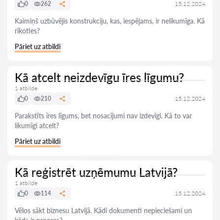
0
262
15.12.2024
Kaimiņš uzbūvējis konstrukciju, kas, iespējams, ir nelikumīga. Kā
rīkoties?
Pāriet uz atbildi
Kā atcelt neizdevīgu īres līgumu?
1 atbilde
0
210
15.12.2024
Parakstīts īres līgums, bet nosacījumi nav izdevīgi. Kā to var
likumīgi atcelt?
Pāriet uz atbildi
Kā reģistrēt uzņēmumu Latvijā?
1 atbilde
0
114
15.12.2024
Vēlos sākt biznesu Latvijā. Kādi dokumenti nepieciešami un