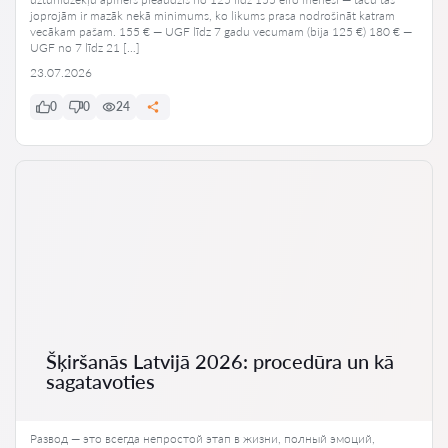
joprojām ir mazāk nekā minimums, ko likums prasa nodrošināt katram
vecākam pašam. 155 € — UGF līdz 7 gadu vecumam (bija 125 €) 180 € —
UGF no 7 līdz 21 […]
23.07.2026
0
0
24
Šķiršanās Latvijā 2026: procedūra un kā
sagatavoties
Развод — это всегда непростой этап в жизни, полный эмоций,