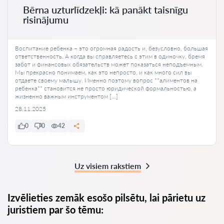
Bērna uzturlīdzekļi: kā panākt taisnīgu
risinājumu
Воспитание ребенка – это огромная радость и, безусловно, большая
ответственность. А когда вы справляетесь с этим в одиночку, бремя
забот и финансовых обязательств может показаться неподъемным.
Мы прекрасно понимаем, как это непросто, и как много сил вы
отдаете своему малышу. Именно поэтому вопрос **алиментов на
ребенка** становится не просто юридической формальностью, а
жизненно важным инструментом […]
28.11.2025
0
0
42
Uz visiem rakstiem
Izvēlieties zemāk esošo pilsētu, lai pārietu uz
juristiem par šo tēmu: