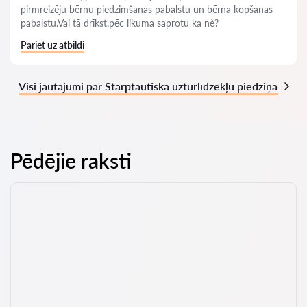
pirmreizēju bērnu piedzimšanas pabalstu un bērna kopšanas
pabalstu.Vai tā drīkst,pēc likuma saprotu ka nè?
Pāriet uz atbildi
Visi jautājumi par Starptautiskā uzturlīdzekļu piedziņa
Pēdējie raksti