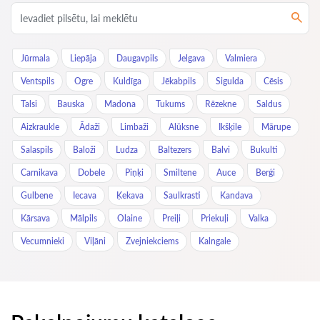
Jūrmala
Liepāja
Daugavpils
Jelgava
Valmiera
Ventspils
Ogre
Kuldīga
Jēkabpils
Sigulda
Cēsis
Talsi
Bauska
Madona
Tukums
Rēzekne
Saldus
Aizkraukle
Ādaži
Limbaži
Alūksne
Ikšķile
Mārupe
Salaspils
Baloži
Ludza
Baltezers
Balvi
Bukulti
Carnikava
Dobele
Piņķi
Smiltene
Auce
Berģi
Gulbene
Iecava
Ķekava
Saulkrasti
Kandava
Kārsava
Mālpils
Olaine
Preiļi
Priekuļi
Valka
Vecumnieki
Viļāni
Zvejniekciems
Kalngale