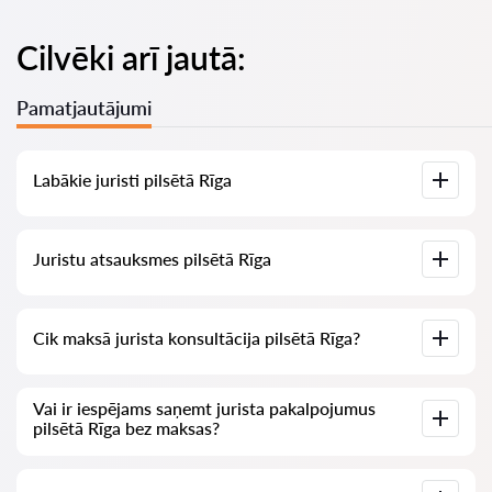
Cilvēki arī jautā:
Pamatjautājumi
Labākie juristi pilsētā Rīga
Mums ir izveidots labāko juristu saraksts pilsētā Rīga ar
Juristu atsauksmes pilsētā Rīga
pilnīgu informāciju: cenas, atsauksmes, tālruņa numurs un
adrese.
Mūsu pakalpojumā ir apkopotas īstas atsauksmes par
Cik maksā jurista konsultācija pilsētā Rīga?
juristiem, mēs neizdzēšam negatīvas atsauksmes un nav
iespēju tās manipulēt.
Juristu konsultācija pilsētā Rīga sākas no 70 EUR un vairāk
Vai ir iespējams saņemt jurista pakalpojumus
(cenas var mainīties atkarībā no jautājuma sarežģītības un
pilsētā Rīga bez maksas?
atbildes formas).
Vispirms formulējiet savu jautājumu skaidri un īsi un mēģiniet