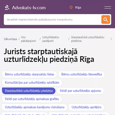
Advokats-lv.com
Rīga
Visi
Uzturlīdzekļu
Starptautiskā uzturlīdzekļu
Sākumlapa
pakalpojumi
jautājumi
piedziņa
Jurists starptautiskajā
uzturlīdzekļu piedziņā Rīga
Bērnu uzturlīdzekļu starpvalstu lietas
Bērnu uzturlīdzekļu tiesvedība
Konsultācijas par uzturlīdzekļu saistībām
Starptautiskā uzturlīdzekļu piedziņa
Strīdi par uzturlīdzekļu apjomu
Strīdi par uzturlīdzekļu apmaksas grafiku
Uzturlīdzekļu apmaksas kavējumu risināšana
Uzturlīdzekļu aprēķins