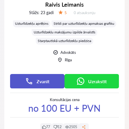
Raivis Leimanis
Stāžs:
23 gadi
Atsauksmes:
5
0 atsauksmju
Vērtējums:
Uzturlīdzekļu aprēķins
Strīdi par uzturlīdzekļu apmaksas grafiku
Uzturlīdzekļu maksājumu izpilde ārvalstīs
Starptautiskā uzturlīdzekļu piedziņa
Advokāts
Rīga
Zvanīt
Uzrakstīt
Konsultācijas cena
no 100 EU + PVN
77
12
2505