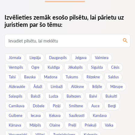
Izvēlieties zemāk esošo pilsētu, lai pārietu uz
juristiem par šo tēmu:
Jūrmala
Liepāja
Daugavpils
Jelgava
Valmiera
Ventspils
Ogre
Kuldīga
Jēkabpils
Sigulda
Cēsis
Talsi
Bauska
Madona
Tukums
Rēzekne
Saldus
Aizkraukle
Ādaži
Limbaži
Alūksne
Ikšķile
Mārupe
Salaspils
Baloži
Ludza
Baltezers
Balvi
Bukulti
Carnikava
Dobele
Piņķi
Smiltene
Auce
Berģi
Gulbene
Iecava
Ķekava
Saulkrasti
Kandava
Kārsava
Mālpils
Olaine
Preiļi
Priekuļi
Valka
Vecumnieki
Viļāni
Zvejniekciems
Kalngale