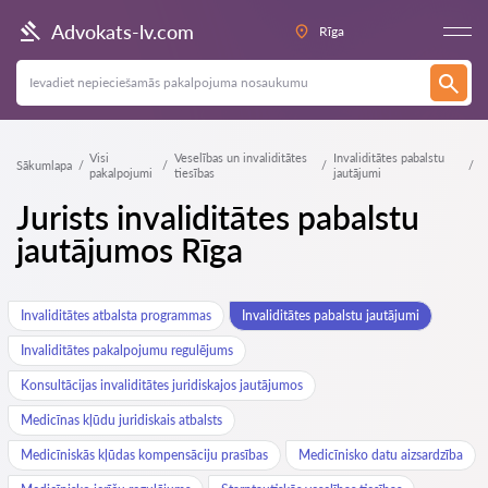
Advokats-lv.com
Rīga
Visi
Veselības un invaliditātes
Invaliditātes pabalstu
Sākumlapa
pakalpojumi
tiesības
jautājumi
Jurists invaliditātes pabalstu
jautājumos Rīga
Invaliditātes atbalsta programmas
Invaliditātes pabalstu jautājumi
Invaliditātes pakalpojumu regulējums
Konsultācijas invaliditātes juridiskajos jautājumos
Medicīnas kļūdu juridiskais atbalsts
Medicīniskās kļūdas kompensāciju prasības
Medicīnisko datu aizsardzība