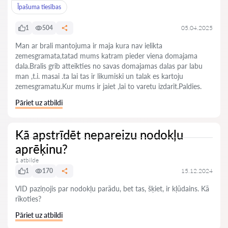
Īpašuma tiesības
1
504
05.04.2025
Man ar brali mantojuma ir maja kura nav ielikta
zemesgramata,tatad mums katram pieder viena domajama
dala.Bralis grib atteikties no savas domajamas dalas par labu
man ,t.i. masai .ta lai tas ir likumiski un talak es kartoju
zemesgramatu.Kur mums ir jaiet ,lai to varetu izdarit.Paldies.
Pāriet uz atbildi
Kā apstrīdēt nepareizu nodokļu
aprēķinu?
1 atbilde
1
170
15.12.2024
VID paziņojis par nodokļu parādu, bet tas, šķiet, ir kļūdains. Kā
rīkoties?
Pāriet uz atbildi