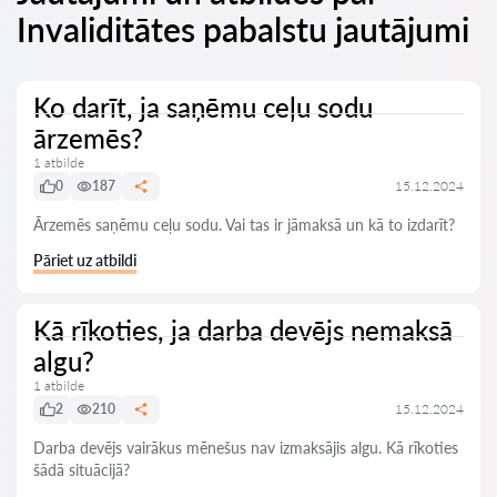
Invaliditātes pabalstu jautājumi
Ko darīt, ja saņēmu ceļu sodu
ārzemēs?
1 atbilde
0
187
15.12.2024
Ārzemēs saņēmu ceļu sodu. Vai tas ir jāmaksā un kā to izdarīt?
Pāriet uz atbildi
Kā rīkoties, ja darba devējs nemaksā
algu?
1 atbilde
2
210
15.12.2024
Darba devējs vairākus mēnešus nav izmaksājis algu. Kā rīkoties
šādā situācijā?