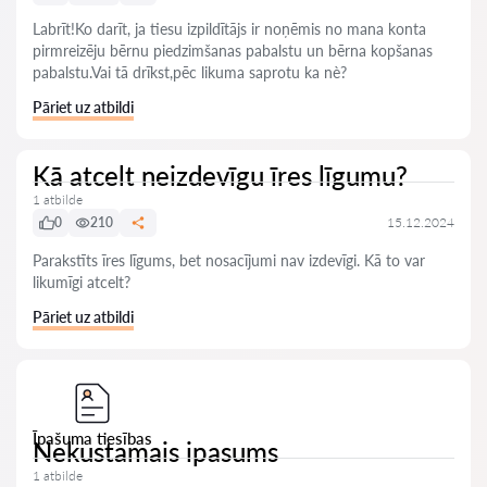
Labrīt!Ko darīt, ja tiesu izpildītājs ir noņēmis no mana konta
pirmreizēju bērnu piedzimšanas pabalstu un bērna kopšanas
pabalstu.Vai tā drīkst,pēc likuma saprotu ka nè?
Pāriet uz atbildi
Kā atcelt neizdevīgu īres līgumu?
1 atbilde
0
210
15.12.2024
Parakstīts īres līgums, bet nosacījumi nav izdevīgi. Kā to var
likumīgi atcelt?
Pāriet uz atbildi
Īpašuma tiesības
Nekustamais ipasums
1 atbilde