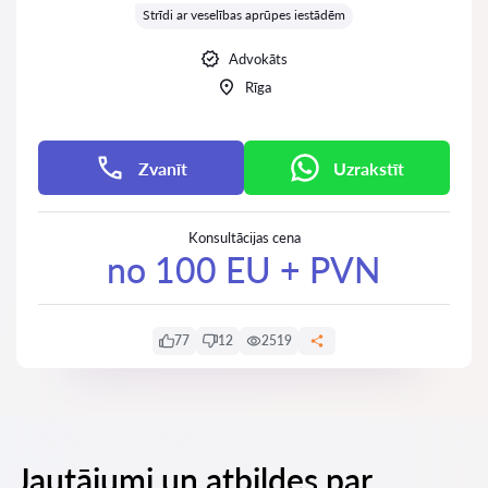
Strīdi ar veselības aprūpes iestādēm
Advokāts
Rīga
Zvanīt
Uzrakstīt
Konsultācijas cena
no 100 EU + PVN
77
12
2519
Jautājumi un atbildes par