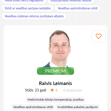
Medicīnisko ierīču regulējums
Starptautiskās veselības tiesības
Strīdi ar veselības aprūpes iestādēm
Veselības apdrošināšanas strīdi
Veselības sistēmas reformu juridiskais atbalsts
PREMIUM
Raivis Leimanis
Stāžs:
23 gadi
Atsauksmes:
5
0 atsauksmju
Vērtējums:
Medicīniskās kļūdas kompensāciju prasības
Veselības apdrošināšanas strīdi
Invaliditātes pabalstu jautājumi