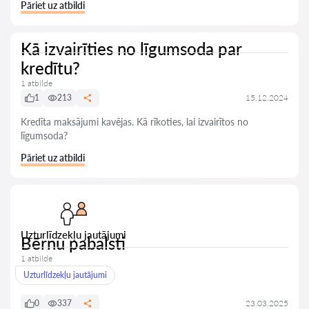
Pāriet uz atbildi
Kā izvairīties no līgumsoda par
kredītu?
1 atbilde
1
213
15.12.2024
Kredīta maksājumi kavējas. Kā rīkoties, lai izvairītos no
līgumsoda?
Pāriet uz atbildi
Uzturlīdzekļu jautājumi
Bērnu pabalsti
1 atbilde
Uzturlīdzekļu jautājumi
0
337
23.03.2025