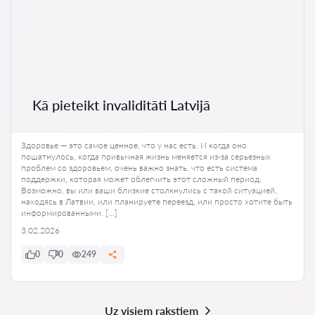
Kā pieteikt invaliditāti Latvijā
Здоровье — это самое ценное, что у нас есть. И когда оно
пошатнулось, когда привычная жизнь меняется из-за серьезных
проблем со здоровьем, очень важно знать, что есть система
поддержки, которая может облегчить этот сложный период.
Возможно, вы или ваши близкие столкнулись с такой ситуацией,
находясь в Латвии, или планируете переезд, или просто хотите быть
информированными. […]
3.02.2026
0
0
249
Uz visiem rakstiem