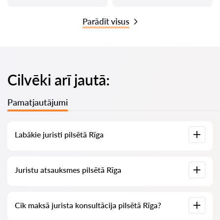
Parādīt visus
Cilvēki arī jautā:
Pamatjautājumi
Labākie juristi pilsētā Rīga
Mums ir izveidots labāko juristu saraksts pilsētā Rīga ar
Juristu atsauksmes pilsētā Rīga
pilnīgu informāciju: cenas, atsauksmes, tālruņa numurs un
adrese.
Mūsu pakalpojumā ir apkopotas īstas atsauksmes par
Cik maksā jurista konsultācija pilsētā Rīga?
juristiem, mēs neizdzēšam negatīvas atsauksmes un nav
iespēju tās manipulēt.