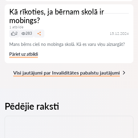
Kā rīkoties, ja bērnam skolā ir
mobings?
1 atbilde
2
283
15.12.2024
Mans bērns cieš no mobinga skolā. Kā es varu viņu aizsargāt?
Pāriet uz atbildi
Visi jautājumi par Invaliditātes pabalstu jautājumi
Pēdējie raksti